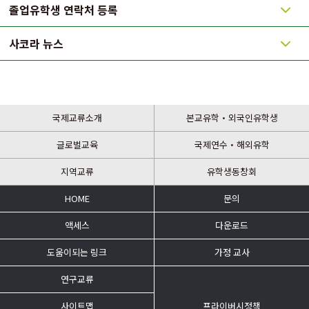
졸업유학생 연락처 등록
사코라 뉴스
국제교류소개
본교유학・외국인유학생
글로벌교육
국제연수・해외유학
지역교류
유학생동창회
HOME
문의
액세스
다운로드
도움이되는 링크
가정 교사
연구교류
사이트맵
프라이버시정책