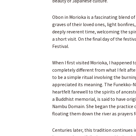
beauty of Japanese culture.
Obon in Morioka is a fascinating blend of 
graves of their loved ones, light bonfires,
deeply reverent time, welcoming the spir
a short visit. On the final day of the fes
Festival.
When I first visited Morioka, I happened t
completely different from what I felt aft
to be a simple ritual involving the burni
appreciated its meaning. The Funekko-Naga
heartfelt farewell to the spirits of ances
a Buddhist memorial, is said to have ori
Nambu Domain. She began the practice of
floating them down the river as prayers f
Centuries later, this tradition continues 