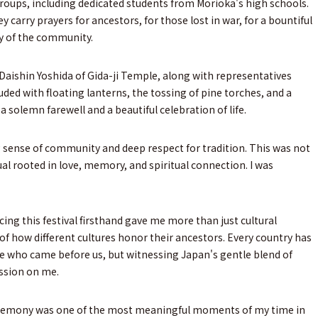
groups, including dedicated students from Morioka's high schools.
y carry prayers for ancestors, for those lost in war, for a bountiful
ty of the community.
aishin Yoshida of Gida-ji Temple, along with representatives
ded with floating lanterns, the tossing of pine torches, and a
 a solemn farewell and a beautiful celebration of life.
ense of community and deep respect for tradition. This was not
ual rooted in love, memory, and spiritual connection. I was
cing this festival firsthand gave me more than just cultural
f how different cultures honor their ancestors. Every country has
 who came before us, but witnessing Japan's gentle blend of
ession on me.
eremony was one of the most meaningful moments of my time in