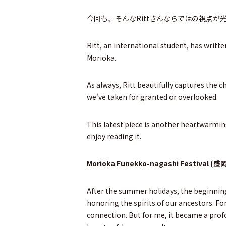
今回も、そんなRittさんならではの視点
Ritt, an international student, has writt
Morioka.
As always, Ritt beautifully captures the 
we've taken for granted or overlooked.
This latest piece is another heartwarmin
enjoy reading it.
Morioka Funekko-nagashi Festival (
盛
After the summer holidays, the beginning
honoring the spirits of our ancestors. For
connection. But for me, it became a pro