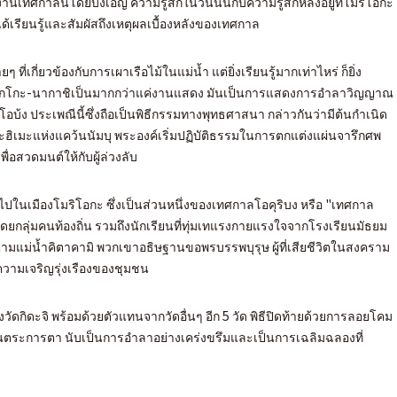
งานเทศกาลนี้โดยบังเอิญ ความรู้สึกในวันนั้นกับความรู้สึกหลังอยู่ที่โมริโอกะ
่ได้เรียนรู้และสัมผัสถึงเหตุผลเบื้องหลังของเทศกาล
ที่เกี่ยวข้องกับการเผาเรือไม้ในแม่น้ำ แต่ยิ่งเรียนรู้มากเท่าไหร่ ก็ยิ่ง
็กโกะ-นากาชิเป็นมากกว่าแค่งานแสดง มันเป็นการแสดงการอำลาวิญญาณ
โอบ้ง ประเพณีนี้ซึ่งถือเป็นพิธีกรรมทางพุทธศาสนา กล่าวกันว่ามีต้นกำเนิด
ฮิเมะแห่งแคว้นนัมบุ พระองค์เริ่มปฏิบัติธรรมในการตกแต่งแผ่นจารึกศพ
่อสวดมนต์ให้กับผู้ล่วงลับ
ปในเมืองโมริโอกะ ซึ่งเป็นส่วนหนึ่งของเทศกาลโอคุริบง หรือ "เทศกาล
ดยกลุ่มคนท้องถิ่น รวมถึงนักเรียนที่ทุ่มเทแรงกายแรงใจจากโรงเรียนมัธยม
มแม่น้ำคิตาคามิ พวกเขาอธิษฐานขอพรบรรพบุรุษ ผู้ที่เสียชีวิตในสงคราม
ะความเจริญรุ่งเรืองของชุมชน
วัดกิดะจิ พร้อมด้วยตัวแทนจากวัดอื่นๆ อีก 5 วัด พิธีปิดท้ายด้วยการลอยโคม
ระการตา นับเป็นการอำลาอย่างเคร่งขรึมและเป็นการเฉลิมฉลองที่