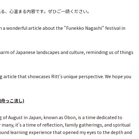
が光る、心温まる内容です。ぜひご一読ください。
en a wonderful article about the "Funekko Nagashi" festival in
charm of Japanese landscapes and culture, reminding us of things
g article that showcases Ritt's unique perspective. We hope you
岡舟っこ流し)
 of August in Japan, known as Obon, is a time dedicated to
 many, it's a time of reflection, family gatherings, and spiritual
found learning experience that opened my eyes to the depth and