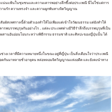
อย่างแน่นแฟ้นในชุมชนและความเคารพอย่างลึกซึ้งต่อประเพณี นี่ไม่ใช่แค่การ
ลึกในความรัก ความทรงจำ และความผูกพันทางจิตวิญญาณ
สัมผัสเทศกาลนี้ด้วยตัวเองทำให้ไม่เพียงแต่เข้าใจวัฒนธรรม แต่ยังทำให้
รพบรรพบุรุษกันอย่างไร .. แต่ละประเทศต่างมีวิธีรำลึกถึงบรรพบุรุษที่เป็น
มผสานอันอ่อนโยนระหว่างพิธีกรรม ธรรมชาติ และศิลปะของญี่ปุ่นนั้น ได้
ช่วงเวลาที่มีความหมายหนึ่งในขณะอยู่ที่ญี่ปุ่น เป็นสิ่งเตือนใจว่าประเพณี
ิต สืบทอดกันมาหลายชั่วอายุคน หล่อหลอมจิตวิญญาณแห่งอดีต และยังคงนำทาง