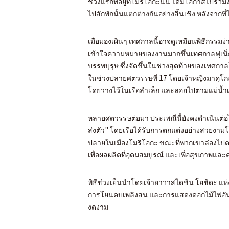
ช่วงแรกที่อยู่ที่โมริโอกะนั้น ได้มีโอกาสไปร่วม
ไปสักพักนั้นแตกต่างกันอย่างสิ้นเชิง หลังจากที
เมื่อมองเผินๆ เทศกาลนี้อาจดูเหมือนพิธีกรรมง่ายๆ 
เข้าใจความหมายของงานมากขึ้นเทศกาลฟุเน
บรรพบุรุษ ซึ่งจัดขึ้นในช่วงสุดท้ายของเทศกาล
ในช่วงปลายศตวรรษที่ 17 โดยเจ้าหญิงมาคุโกะ
โดยวางไว้ในเรือลำเล็ก และลอยไปตามแม่น้ำเพื
หลายศตวรรษต่อมา ประเพณีนี้ยังคงดำเนินต่อไ
ส่งตัว" โดยเรือได้รับการตกแต่งอย่างสวยงามโ
ปลายในเมืองโมริโอกะ ขณะที่พวกเขาล่องไปตา
เพื่อผลผลิตที่อุดมสมบูรณ์ และเพื่อสุขภาพแล
พิธีช่วงเย็นนำโดยเจ้าอาวาสไดชิน โยชิดะ แห่ง
การโยนคบเพลิงสน และการแสดงดอกไม้ไฟอันต
งดงาม