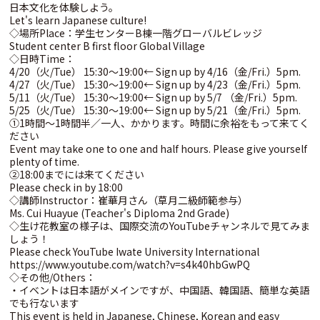
日本文化を体験しよう。
Let's learn Japanese culture!
◇場所Place：学生センターB棟一階グローバルビレッジ
Student center B first floor Global Village
◇日時Time：
4/20（火/Tue） 15:30～19:00← Sign up by 4/16（金/Fri.）5pm.
4/27（火/Tue） 15:30～19:00← Sign up by 4/23（金/Fri.）5pm.
5/11（火/Tue） 15:30～19:00← Sign up by 5/7 （金/Fri.）5pm.
5/25（火/Tue） 15:30～19:00← Sign up by 5/21（金/Fri.）5pm.
①1時間～1時間半／一人、かかります。時間に余裕をもって来てく
ださい
Event may take one to one and half hours. Please give yourself
plenty of time.
②18:00までには来てください
Please check in by 18:00
◇講師Instructor：崔華月さん（草月二級師範参与）
Ms. Cui Huayue (Teacher's Diploma 2nd Grade)
◇生け花教室の様子は、国際交流のYouTubeチャンネルで見てみま
しょう！
Please check YouTube Iwate University International
https://www.youtube.com/watch?v=s4k40hbGwPQ
◇その他/Others：
・イベントは日本語がメインですが、中国語、韓国語、簡単な英語
でも行ないます
This event is held in Japanese, Chinese, Korean and easy