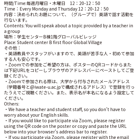
時間/Time:毎週月曜日・木曜日 12：20-12：50
Time：Every Monday and Thursday 12：20-12：50
内容：決められたお題について、（グループで）英語で話す活動を
行ないます。
Contents: You will speak about a topic provided by a teacher in
a group
場所：学生センターB棟1階グローバルビレッジ
Place: Student center B first floor Global Village
その他：
・英語教員やスタッフがいますので、英語が苦手な人・初めて参加
する人も安心です。
・Zoomでの参加をご希望の方は、ポスターのQRコードからまた
は下記URLをコピーしブラウザのアドレスバーにペーストしてご登
録ください。
・Zoomで参加される際は、大学から付与されたメールアドレス
（学籍番号と@iwate-u.ac.jpで構成されるアドレス）で登録を行っ
たうえでご視聴ください。また、表示名が本名になるよう設定して
ください。
Others:
・We have a teacher and student staff, so you don’t have to
worry about your English skills.
・If you would like to participate via Zoom, please register
using the QR code on the poster or copy and paste the URL
below into your browser's address bar to register.
・If you participate via Zoom, please register with the email