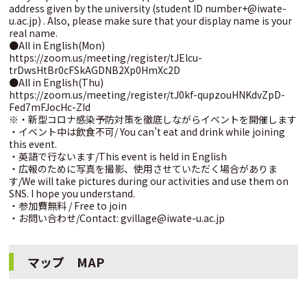
address given by the university (student ID number+@iwate-
u.ac.jp) . Also, please make sure that your display name is your
real name.
●All in English(Mon)
https://zoom.us/meeting/register/tJElcu-
trDwsHtBr0cFSkAGDNB2Xp0HmXc2D
●All in English(Thu)
https://zoom.us/meeting/register/tJ0kf-qupzouHNKdvZpD-
Fed7mFJocHc-ZId
※・新型コロナ感染予防対策を徹底しながらイベントを開催します
・イベント中は飲食不可/ You can’t eat and drink while joining
this event.
・英語で行ないます/This event is held in English
・広報のために写真を撮影、使用させていただく場合がありま
す/We will take pictures during our activities and use them on
SNS. I hope you understand.
・参加費無料 / Free to join
・お問い合わせ/Contact: gvillage@iwate-u.ac.jp
マップ MAP