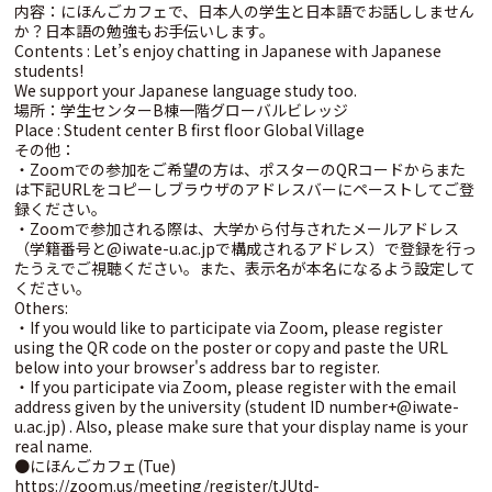
内容：にほんごカフェで、日本人の学生と日本語でお話ししません
か？日本語の勉強もお手伝いします。
Contents : Let’s enjoy chatting in Japanese with Japanese
students!
We support your Japanese language study too.
場所：学生センターB棟一階グローバルビレッジ
Place : Student center B first floor Global Village
その他：
・Zoomでの参加をご希望の方は、ポスターのQRコードからまた
は下記URLをコピーしブラウザのアドレスバーにペーストしてご登
録ください。
・Zoomで参加される際は、大学から付与されたメールアドレス
（学籍番号と@iwate-u.ac.jpで構成されるアドレス）で登録を行っ
たうえでご視聴ください。また、表示名が本名になるよう設定して
ください。
Others:
・If you would like to participate via Zoom, please register
using the QR code on the poster or copy and paste the URL
below into your browser's address bar to register.
・If you participate via Zoom, please register with the email
address given by the university (student ID number+@iwate-
u.ac.jp) . Also, please make sure that your display name is your
real name.
●にほんごカフェ(Tue)
https://zoom.us/meeting/register/tJUtd-