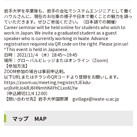
岩手大学を卒業後も、岩手の会社でシステムエンジニアとして働く
ハウルさんに、現在のお仕事の様子や日本で働くことの魅力を語っ
ていただきます。ぜひご参加ください。（日本語での開催）
Career seminar will be held online for students who wish to
work in Japan. We invite a graduated student as a guest
speaker who is currently working in Iwate. Advance
registration required via QR code on the right. Please join us!
*This event is held in Japanese.
日時：2021/11/４（木）18:45～19:45
場所：グローバルビレッジまたはオンライン（Zoom)
【参加方法】
ZOOM参加の場合は事前申込制。
以下URLまたはチラシのQRコードより登録をお願いします。
https://zoom.us/meeting/register/tJEkdu-
urj0vHtJokRJ6HNmhKAYhCLxo6LYw
（申込締切11/4 12:00）
【問い合わせ先】岩手大学国際課 gvillage@iwate-u.ac.jp
マップ MAP