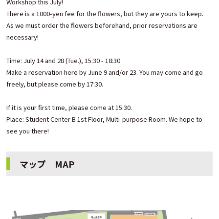
Workshop this July!
There is a 1000-yen fee for the flowers, but they are yours to keep.
As we must order the flowers beforehand, prior reservations are
necessary!
Time: July 14 and 28 (Tue.), 15:30 - 18:30
Make a reservation here by June 9 and/or 23. You may come and go
freely, but please come by 17:30.
If it is your first time, please come at 15:30.
Place: Student Center B 1st Floor, Multi-purpose Room. We hope to
see you there!
マップ MAP