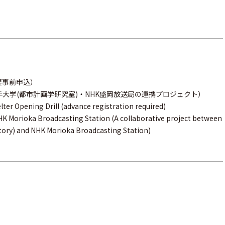
要事前申込）
大学(都市計画学研究室)・NHK盛岡放送局の連携プロジェクト）
lter Opening Drill (advance registration required)
 Morioka Broadcasting Station (A collaborative project between
tory) and NHK Morioka Broadcasting Station)