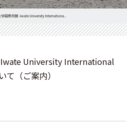
際月間 -Iwate University Internationa...
 University International
ついて（ご案内）