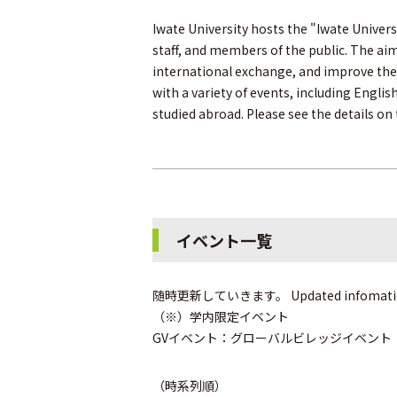
Iwate University hosts the "Iwate Univer
staff, and members of the public. The ai
international exchange, and improve the 
with a variety of events, including Engl
studied abroad. Please see the details on
イベント一覧
随時更新していきます。 Updated infoma
（※）学内限定イベント
GVイベント：グローバルビレッジイベント
（時系列順）