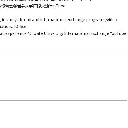
岩手大学国際交流YouTube
ng in study abroad and international exchange programs/video
ational Office
ad experience @ Iwate University International Exchange YouTube