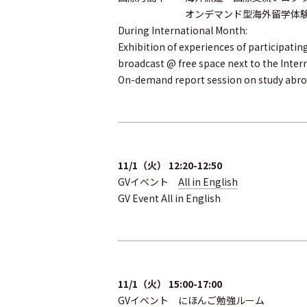
オンデマンド型海外留学体験報告会＠
During International Month:
Exhibition of experiences of participati
broadcast @ free space next to the Intern
On-demand report session on study abro
11/1（火） 12:20-12:50
GVイベント
All in English
GV Event All in English
11/1（火） 15:00-17:00
GVイベント にほんご勉強ルーム