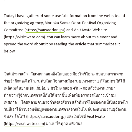
Today I have gathered some useful information from the websites of
the organizing agency, Morioka Sansa Odori Festival Organizing
Committee (
https://sansaodori.jp/
) and Visit Iwate Website
(https://visitiwate.com). You can learn more about this event and
spread the word about it by reading the article that summarizes it
below.
.
ใกล้เข้ามาแล้ว!! กับเทศกาลสุดยิ่งใหญ่ของเมืองโมริโอกะ กับขบวนพาเหรด
ร่ายรำตีกลองไทโกะระดับโลก ใจกลางเมือง ระยะทางกว่า 1 กิโลเมตร ให้ได้
เพลิดเพลินยามเย็น เต็มอิ่ม 3 ชั่วโมง ตลอด 4วัน - ก่อนถึงวันงานเรามา
ทำความรู้จักกับเทศกาลนี้กันให้มากขึ้น เพื่อเพิ่มอรรถรสในการเข้าชม
เทศกาล ... โดยหลายคนอาจกำลังสงสัยว่า แล้วที่มาที่ไปของงานนี้เป็นอย่างไร
วันนี้เราได้รวบรวมข้อมูลของงานเทศกาลจากเว็บไซต์ของหน่วยงานผู้จัดงาน
ซันสะ โอโดริ (https://sansaodori.jp) และเว็บไซต์ Visit Iwate
(
https://visitiwate.com
) มาเล่าให้ทุกคนฟังกัน !