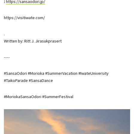
:
https://sansaodori.jp/
https://visitiwate.com/
.
Written by: Ritt J. Jirasukprasert
----
#SansaOdori #Morioka #SummerVacation #IwateUniversity
#TaikoParade #SansaDance
#MoriokaSansaOdori #SummerFestival