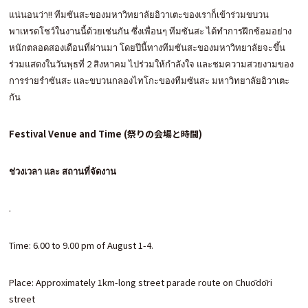
แน่นอนว่า!! ทีมซันสะของมหาวิทยาลัยอิวาเตะของเราก็เข้าร่วมขบวน
พาเหรดโชว์ในงานนี้ด้วยเช่นกัน ซึ่งเพื่อนๆ ทีมซันสะ ได้ทำการฝึกซ้อมอย่าง
หนักตลอดสองเดือนที่ผ่านมา โดยปีนี้ทางทีมซันสะของมหาวิทยาลัยจะขึ้น
ร่วมแสดงในวันพุธที่ 2 สิงหาคม ไปร่วมให้กำลังใจ และชมความสวยงามของ
การร่ายรำซันสะ และขบวนกลองไทโกะของทีมซันสะ มหาวิทยาลัยอิวาเตะ
กัน
Festival Venue
and Time (
祭りの会場と時間)
ช่วงเวลา และ สถานที่จัดงาน
.
Time: 6.00 to 9.00 pm of August 1-4.
Place: Approximately 1km-long street parade route on Chuōdōri
street