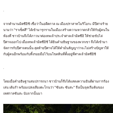
.
จากตำนานมิตซึอิชิ เชื่อว่าในอดีตกาล ณ เมืองปราสาทโมริโอกะ มีปีศาจร้าย
นามว่า "ราเซ็ตสึ" ได้เข้ามารุกรานในเมือง สร้างความหวาดกลัวให้กับผู้คนใน
ท้องที่ ชาวบ้านจึงได้ภาวนาต่อเทพเจ้าประจำศาลเจ้ามิตซึอิ ให้ช่วยขับไล่
ปีศาจออกไป เมื่อเทพเจ้ามิตซึอิชิ ได้ยินคำอธิษฐานของพวกเขา จึงได้เข้ามา
จัดการกับปีศาจตนนั้น สุดท้ายปีศาจได้ให้คำมั่นสัญญาว่าจะไม่สร้างปัญหาให้
กับผู้คนอีกพร้อมกับทิ้งรอยมือไว้บนโขดหินที่ตั้งอยู่ที่ศาลเจ้ามิตซึอิชิ
.
โดยเมื่อคำอธิษฐานสมปรารถนา ชาวบ้านก็จึงได้แสดงความยินดีผ่านการร้อง
เล่น เต้นรำ พร้อมเปล่งเสียงตะโกนว่า "ซันสะ ซันสะ" จึงเป็นจุดเริ่มต้นของ
เทศกาลซันสะ นับจากนั้นมา