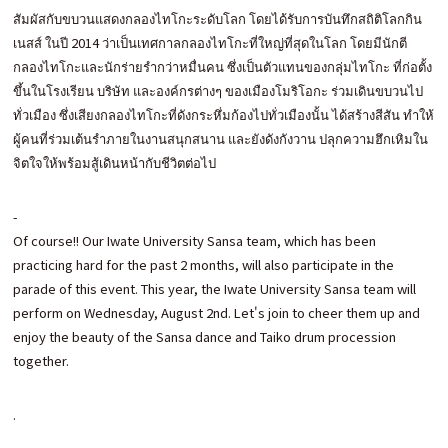
สัมผัสกับขบวนแสดงกลองไทโกะระดับโลก โดยได้รับการบันทึกสถิติโลกกิน
เนสส์ ในปี 2014 ว่าเป็นเทศกาลกลองไทโกะที่ใหญ่ที่สุดในโลก โดยมีนักตี
กลองไทโกะและนักร่ายรำกว่าหมื่นคน ซึ่งเป็นตัวแทนของกลุ่มไทโกะ ที่ก่อตั้ง
ขึ้นในโรงเรียน บริษัท และองค์กรต่างๆ ของเมืองโมริโอกะ ร่วมเดินขบวนไป
ทั่วเมือง ซึ่งเสียงกลองไทโกะที่ดังกระหึ่มก้องไปทั่วเมืองนั้น ได้สร้างสีสัน ทำให้
ผู้คนที่ร่วมเต้นรำภายในงานสนุกสนาน และยังดังกังวาน ปลุกความฮึกเหิมใน
จิตใจให้พร้อมสู้เดินหน้ากับชีวิตต่อไป
-
Of course!! Our Iwate University Sansa team, which has been
practicing hard for the past 2 months, will also participate in the
parade of this event. This year, the Iwate University Sansa team will
perform on Wednesday, August 2nd. Let's join to cheer them up and
enjoy the beauty of the Sansa dance and Taiko drum procession
together.
.