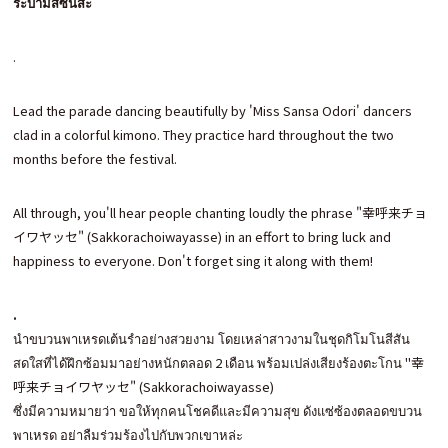
ระบำมิสซันสะ
.
Lead the parade dancing beautifully by 'Miss Sansa Odori' dancers
clad in a colorful kimono. They practice hard throughout the two
months before the festival.
All through, you'll hear people chanting loudly the phrase "幸呼来チョ
イワヤッセ" (Sakkorachoiwayasse) in an effort to bring luck and
happiness to everyone. Don't forget sing it along with them!
.
นำขบวนพาเหรดเต้นรำอย่างสวยงาม โดยเหล่าสาวงามในชุดกิโมโนสีสัน
สดใสที่ได้ฝึกซ้อมมาอย่างหนักตลอด 2 เดือน พร้อมเปล่งเสียงร้องตะโกน "幸
呼来チョイワヤッセ" (Sakkorachoiwayasse)
ซึ่งมีความหมายว่า ขอให้ทุกคนโชคดีและมีความสุข ดังแซ่ซ้องตลอดขบวน
พาเหรด อย่าลืมร่วมร้องไปกับพวกเขาหล่ะ