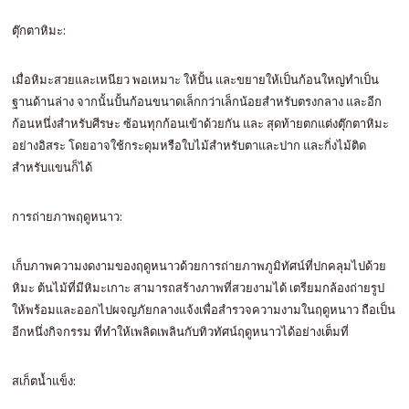
ตุ๊กตาหิมะ:
เมื่อหิมะสวยและเหนียว พอเหมาะ ให้ปั้น และขยายให้เป็นก้อนใหญ่ทำเป็น
ฐานด้านล่าง จากนั้นปั้นก้อนขนาดเล็กกว่าเล็กน้อยสำหรับตรงกลาง และอีก
ก้อนหนึ่งสำหรับศีรษะ ซ้อนทุกก้อนเข้าด้วยกัน และ สุดท้ายตกแต่งตุ๊กตาหิมะ
อย่างอิสระ โดยอาจใช้กระดุมหรือใบไม้สำหรับตาและปาก และกิ่งไม้ติด
สำหรับแขนก็ได้
การถ่ายภาพฤดูหนาว:
เก็บภาพความงดงามของฤดูหนาวด้วยการถ่ายภาพภูมิทัศน์ที่ปกคลุมไปด้วย
หิมะ ต้นไม้ที่มีหิมะเกาะ สามารถสร้างภาพที่สวยงามได้ เตรียมกล้องถ่ายรูป
ให้พร้อมและออกไปผจญภัยกลางแจ้งเพื่อสำรวจความงามในฤดูหนาว ถือเป็น
อีกหนึ่งกิจกรรม ที่ทำให้เพลิดเพลินกับทิวทัศน์ฤดูหนาวได้อย่างเต็มที่
สเก็ตน้ำแข็ง: