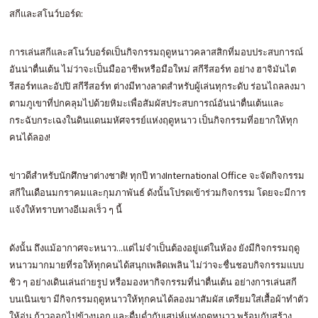
สกีและสโนว์บอร์ด:
การเล่นสกีและสโนว์บอร์ดเป็นกิจกรรมฤดูหนาวคลาสสิกที่มอบประสบการณ์
อันน่าตื่นเต้น ไม่ว่าจะเป็นมืออาชีพหรือมือใหม่ สกีรีสอร์ท อย่าง ฮาจิมันไต
รีสอร์ทและอัปปิ สกีรีสอร์ท ต่างมีทางลาดสำหรับผู้เล่นทุกระดับ ร่อนไถลลงมา
ตามภูเขาที่ปกคลุมไปด้วยหิมะเพื่อสัมผัสประสบการณ์อันน่าตื่นเต้นและ
กระฉับกระเฉงในดินแดนมหัศจรรย์แห่งฤดูหนาว เป็นกิจกรรมที่อยากให้ทุก
คนได้ลอง!
ข่าวดีสำหรับนักศึกษาต่างชาติ! ทุกปี ทางInternational Office จะจัดกิจกรรม
สกีในเดือนมกราคมและกุมภาพันธ์ ดังนั้นโปรดเข้าร่วมกิจกรรม โดยจะมีการ
แจ้งให้ทราบทางอีเมลเร็ว ๆ นี้
ดังนั้น ถึงแม้อากาศจะหนาว...แต่ไม่จำเป็นต้องอยู่แต่ในห้อง ยังมีกิจกรรมฤดู
หนาวมากมายที่รอให้ทุกคนได้สนุกเพลิดเพลิน ไม่ว่าจะชื่นชอบกิจกรรมแบบ
ชิว ๆ อย่างเดินเล่นถ่ายรูป หรือมองหากิจกรรมที่น่าตื่นเต้น อย่างการเล่นสกี
บนเนินเขา มีกิจกรรมฤดูหนาวให้ทุกคนได้ลองมาสัมผัส เตรียมใส่เสื้อผ้าทำตัว
ให้อุ่น ก้าวออกไปข้างนอก และดื่มด่ำกับเสน่ห์แห่งฤดูหนาว พร้อมกับสร้าง