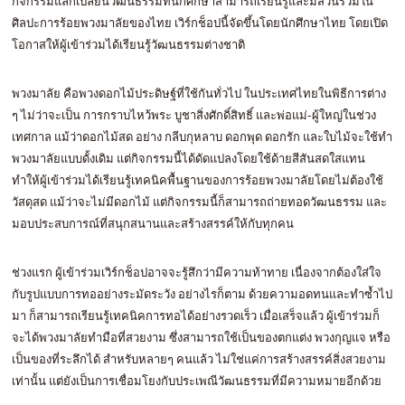
กิจกรรมแลกเปลี่ยนวัฒนธรรมที่นักศึกษาสามารถเรียนรู้และมีส่วนร่วมใน
ศิลปะการร้อยพวงมาลัยของไทย เวิร์กช็อปนี้จัดขึ้นโดยนักศึกษาไทย โดยเปิด
โอกาสให้ผู้เข้าร่วมได้เรียนรู้วัฒนธรรมต่างชาติ
พวงมาลัย คือพวงดอกไม้ประดิษฐ์ที่ใช้กันทั่วไป ในประเทศไทยในพิธีการต่าง
ๆ ไม่ว่าจะเป็น การกราบไหว้พระ บูชาสิ่งศักดิ์สิทธิ์ และพ่อแม่-ผู้ใหญ่ในช่วง
เทศกาล แม้ว่าดอกไม้สด อย่าง กลีบกุหลาบ ดอกพุด ดอกรัก และใบไม้จะใช้ทำ
พวงมาลัยแบบดั้งเดิม แต่กิจกรรมนี้ได้ดัดแปลงโดยใช้ด้ายสีสันสดใสแทน
ทำให้ผู้เข้าร่วมได้เรียนรู้เทคนิคพื้นฐานของการร้อยพวงมาลัยโดยไม่ต้องใช้
วัสดุสด แม้ว่าจะไม่มีดอกไม้ แต่กิจกรรมนี้ก็สามารถถ่ายทอดวัฒนธรรม และ
มอบประสบการณ์ที่สนุกสนานและสร้างสรรค์ให้กับทุกคน
ช่วงแรก ผู้เข้าร่วมเวิร์กช็อปอาจจะรู้สึกว่ามีความท้าทาย เนื่องจากต้องใส่ใจ
กับรูปแบบการทออย่างระมัดระวัง อย่างไรก็ตาม ด้วยความอดทนและทำซ้ำไป
มา ก็สามารถเรียนรู้เทคนิคการทอได้อย่างรวดเร็ว เมื่อเสร็จแล้ว ผู้เข้าร่วมก็
จะได้พวงมาลัยทำมือที่สวยงาม ซึ่งสามารถใช้เป็นของตกแต่ง พวงกุญแจ หรือ
เป็นของที่ระลึกได้ สำหรับหลายๆ คนแล้ว ไม่ใช่แค่การสร้างสรรค์สิ่งสวยงาม
เท่านั้น แต่ยังเป็นการเชื่อมโยงกับประเพณีวัฒนธรรมที่มีความหมายอีกด้วย