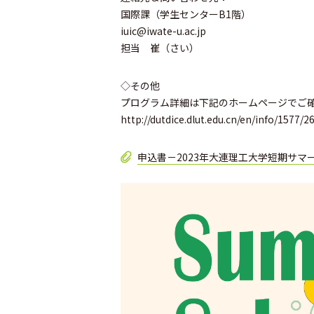
国際課（学生センターB1階）
iuic@iwate-u.ac.jp
担当 崔（さい）
◇その他
プログラム詳細は下記のホームページでご
http://dutdice.dlut.edu.cn/en/info/1577/
申込書－2023年大連理工大学短期サマー