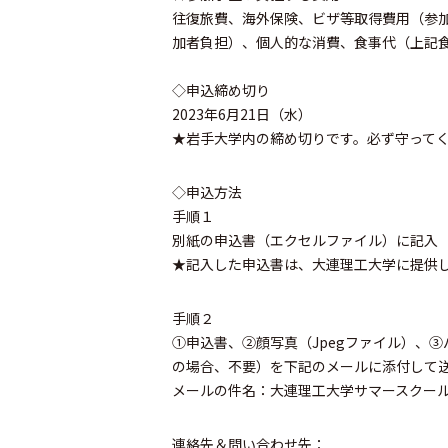
往復旅費、海外保険、ビザ等取得費用（参
加者負担）、個人的な消費、食事代（上記
◇申込締め切り
2023年6月21日（水）
★岩手大学内の締め切りです。必ず守って
◇申込方法
手順１
別紙の申込書（エクセルファイル）に記入
★記入した申込書は、大連理工大学に提供
手順２
①申込書、②顔写真（Jpegファイル）、
の場合、不要）を下記のメールに添付して
メールの件名：大連理工大学サマースクー
連絡先＆問い合わせ先：