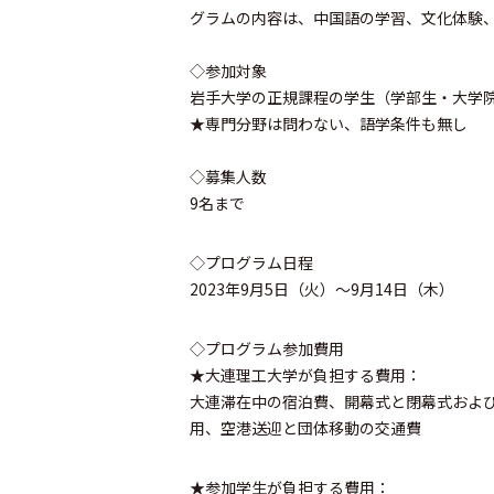
グラムの内容は、中国語の学習、文化体験
◇参加対象
岩手大学の正規課程の学生（学部生・大学
★専門分野は問わない、語学条件も無し
◇募集人数
9名まで
◇プログラム日程
2023年9月5日（火）～9月14日（木）
◇プログラム参加費用
★大連理工大学が負担する費用：
大連滞在中の宿泊費、開幕式と閉幕式およ
用、空港送迎と団体移動の交通費
★参加学生が負担する費用：