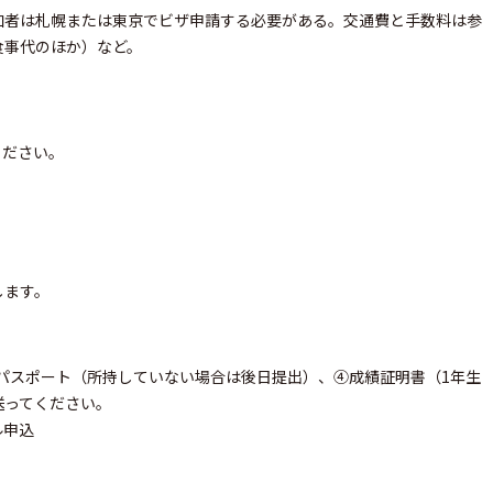
加者は札幌または東京でビザ申請する必要がある。交通費と手数料は参
食事代のほか）など。
ください。
します。
③パスポート（所持していない場合は後日提出）、④成績証明書（1年生
送ってください。
ル申込