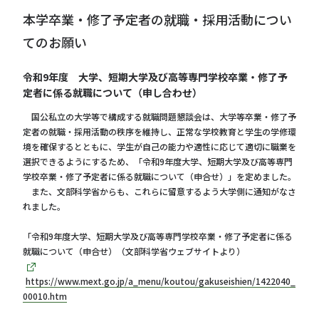
本学卒業・修了予定者の就職・採用活動につい
てのお願い
令和9年度 大学、短期大学及び高等専門学校卒業・修了予
定者に係る就職について（申し合わせ）
国公私立の大学等で構成する就職問題懇談会は、大学等卒業・修了予
定者の就職・採用活動の秩序を維持し、正常な学校教育と学生の学修環
境を確保するとともに、学生が自己の能力や適性に応じて適切に職業を
選択できるようにするため、「令和9年度大学、短期大学及び高等専門
学校卒業・修了予定者に係る就職について（申合せ）」を定めました。
また、文部科学省からも、これらに留意するよう大学側に通知がなさ
れました。
「令和9年度大学、短期大学及び高等専門学校卒業・修了予定者に係る
就職について（申合せ）（文部科学省ウェブサイトより）
https://www.mext.go.jp/a_menu/koutou/gakuseishien/1422040_
00010.htm