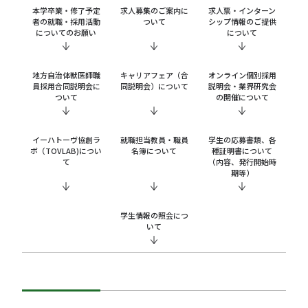
本学卒業・修了予定
求人募集のご案内に
求人票・インターン
者の就職・採用活動
ついて
シップ情報のご提供
についてのお願い
について
地方自治体獣医師職
キャリアフェア（合
オンライン個別採用
員採用合同説明会に
同説明会）について
説明会・業界研究会
ついて
の開催について
イーハトーヴ協創ラ
就職担当教員・職員
学生の応募書類、各
ボ（TOVLAB)につい
名簿について
種証明書について
て
（内容、発行開始時
期等）
学生情報の照会につ
いて