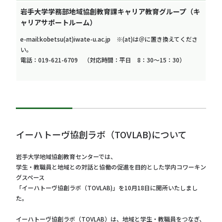
岩手大学学務部地域協創教育課キャリア教育グループ（キ
ャリアサポートルーム）
e-mail:kobetsu(at)iwate-u.ac.jp ※(at)は＠に置き換えてくださ
い。
電話：019-621-6709 （対応時間：平日 8：30～15：30）
イーハトーヴ協創ラボ（TOVLAB)について
岩⼿⼤学地域協創教育センターでは、
学⽣・教職員と地域との対話と協働の促進を目的とした学内コワーキン
グスペース
「イーハトーヴ協創ラボ（TOVLAB)」を10⽉18⽇に開所いたしまし
た。
イーハトーヴ協創ラボ（TOVLAB）は、地域と学生・教職員をつなぎ、