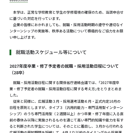
本学は、正常な学校教育と学生の学修環境の確保のため、当該申合せ
に基づいた対応を行っています。
企業の皆様におかれましても、就職・採用活動時期の遵守や適切なイ
ンターンシップの実施等、秩序ある活動について積極的なご協力をお願
い申し上げます。
就職活動スケジュール等について
2027年度卒業・修了予定者の就職・採用活動日程について
（28卒）
就職・採用活動日程に関する関係省庁連絡会議では、｢2027年度卒
業・修了予定者の就職・採用活動日程に関する考え方｣をとりまとめま
した。
従来と同様に、広報活動３月・採用選考活動６月・正式内定10月の
日程を原則としますが、タイプ３（汎用的能力・専門活用型インターン
シップ）のうち専門活用型（２週間以上）かつ卒業・修了年度に入る直
前の春休み以降に実施されるものを通じて高い専門的知識や能力を有す
ると判断された学生については、そのことに着目し、３月から行われる
広報活動の周知期間を短縮して、6月より以前のタイミングから採用選