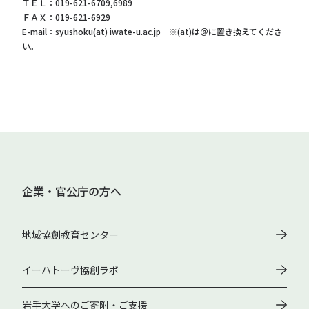
ＴＥＬ：019-621-6709,6989
ＦＡＸ：019-621-6929
E-mail：syushoku(at) iwate-u.ac.jp ※(at)は＠に置き換えてくださ
い。
企業・官公庁の方へ
地域協創教育センター
イーハトーヴ協創ラボ
岩手大学へのご寄附・ご支援