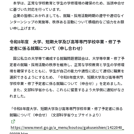
本学は、正常な学校教育と学生の学修環境の確保のため、当該申合せ
に基づいた対応を行っています。
企業の皆様におかれましても、就職・採用活動時期の遵守や適切なイ
ンターンシップの実施等、秩序ある活動について積極的なご協力をお願
い申し上げます。
令和8年度 大学、短期大学及び高等専門学校卒業・修了予
定者に係る就職について（申し合わせ）
国公私立の大学等で構成する就職問題懇談会は、大学等卒業・修了予
定者の就職・採用活動の秩序を維持し、正常な学校教育と学生の学修環
境を確保するとともに、学生が自己の能力や適性に応じて適切に職業を
選択できるようにするため、「令和8年度大学、短期大学及び高等専門
学校卒業・修了予定者に係る就職について（申合せ）」を定めました。
また、文部科学省からも、これらに留意するよう大学側に通知がなさ
れました。
「令和8年度大学、短期大学及び高等専門学校卒業・修了予定者に係る
就職について（申合せ）（文部科学省ウェブサイトより）
https://www.mext.go.jp/a_menu/koutou/gakuseishien/1422040_
00009.htm