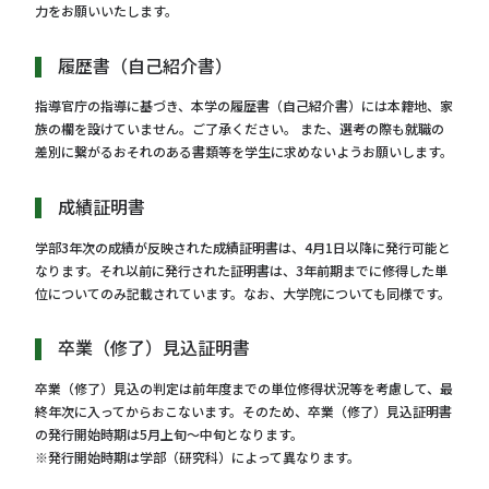
力をお願いいたします。
履歴書（自己紹介書）
指導官庁の指導に基づき、本学の履歴書（自己紹介書）には本籍地、家
族の欄を設けていません。ご了承ください。 また、選考の際も就職の
差別に繋がるおそれのある書類等を学生に求めないようお願いします。
成績証明書
学部3年次の成績が反映された成績証明書は、4月1日以降に発行可能と
なります。それ以前に発行された証明書は、3年前期までに修得した単
位についてのみ記載されています。なお、大学院についても同様です。
卒業（修了）見込証明書
卒業（修了）見込の判定は前年度までの単位修得状況等を考慮して、最
終年次に入ってからおこないます。そのため、卒業（修了）見込証明書
の発行開始時期は5月上旬～中旬となります。
※発行開始時期は学部（研究科）によって異なります。