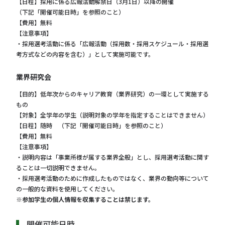
【日程】採用に係る広報活動解禁日（3月1日）以降の開催
（下記「開催可能日時」を参照のこと）
【費用】無料
【注意事項】
・採用選考活動に係る「広報活動（採用数・採用スケジュール・採用選
考方式などの内容を含む）」として実施可能です。
業界研究会
【目的】低年次からのキャリア教育（業界研究）の一環として実施する
もの
【対象】全学年の学生（説明対象の学年を指定することはできません）
【日程】随時 （下記「開催可能日時」を参照のこと）
【費用】無料
【注意事項】
・説明内容は「事業所様が属する業界全般」とし、採用選考活動に関す
ることは一切説明できません。
・採用選考活動のために作成したものではなく、業界の動向等について
の一般的な資料を使用してください。
※参加学生の個人情報を収集することは禁じます。
開催可能日時