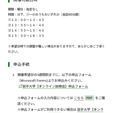
期間・曜日：指定なし
時間：以下、①～④のうちのいずれか（各回45分間）
①１３：００～１３：４５
②１３：５５～１４：４０
③１４：５５～１５：４０
④１５：５０～１６：３５
※希望日時での調整が難しい場合がありますので、あらかじめご了承く
ださい。
申込手続
開催希望日の3週間前までに、以下の申込フォーム
（Microsoft Forms)よりお申込みください。
岩手大学【オンライン説明会】申込フォーム
※申込フォームの入力内容については
こちら
PDF
をご確
認ください。
※申込フォームがご利用できない場合は
岩手大学【オンラ