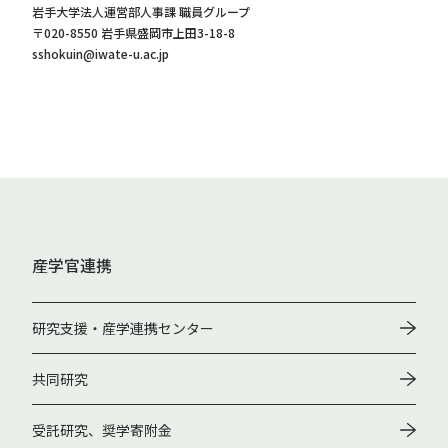
岩手大学法人運営部人事課 職員グループ
〒020-8550 岩手県盛岡市上田3-18-8
sshokuin@iwate-u.ac.jp
産学官連携
研究支援・産学連携センター
共同研究
受託研究、奨学寄附金