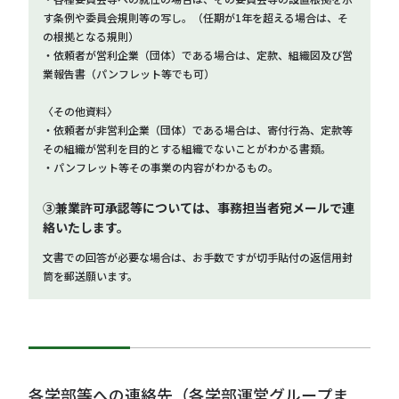
す条例や委員会規則等の写し。（任期が1年を超える場合は、そ
の根拠となる規則）
・依頼者が営利企業（団体）である場合は、定款、組織図及び営
業報告書（パンフレット等でも可）
〈その他資料〉
・依頼者が非営利企業（団体）である場合は、寄付行為、定款等
その組織が営利を目的とする組織でないことがわかる書類。
・パンフレット等その事業の内容がわかるもの。
➂兼業許可承認等については、事務担当者宛メールで連
絡いたします。
文書での回答が必要な場合は、お手数ですが切手貼付の返信用封
筒を郵送願います。
各学部等への連絡先（各学部運営グループま