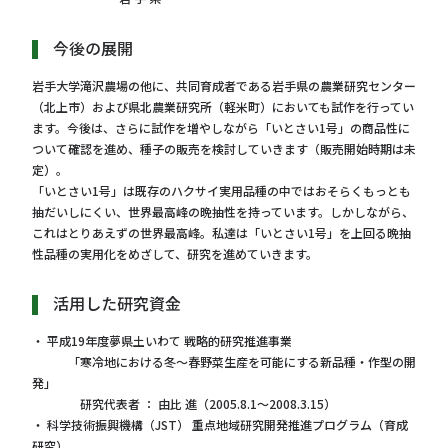
今後の展開
岩手大学滝沢農場の他に、共同育成者である岩手県の農業研究センター
（北上市）および県北農業研究所（軽米町）においても試作を行ってい
ます。今後は、さらに試作を増やしながら「いとさい1号」の商品性に
ついて確認を進め、種子の販売を検討していきます（販売開始時期は未
定）。
「いとさい1号」は既存のハクサイ実用品種の中ではおそらくもっとも
抽だいしにくい、世界最高峰の晩抽性を持っています。しかしながら、
これはとりあえずの世界最高峰。私達は「いとさい1号」を上回る晩抽
性品種の実用化をめざして、研究を進めていきます。
活用した研究資金
・ 平成19年度夢県土いわて 戦略的研究推進事業
「寒冷地における冬～春野菜生産を可能にする新品種・作型の開
発」
研究代表者 ： 由比 進（2005.8.1～2008.3.15）
・ 科学技術振興機構（JST） 重点地域研究開発推進プログラム（育成
研究）