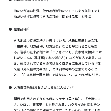
抽だいが遅い性質。他の品種が抽だいしてしまう条件下でも
抽だいせずに収穫できる品種を「晩抽性品種」と呼ぶ。
在来品種 ⁵⁾
ある地域で長年栽培され続けている、地元に密着した品種。
「在来種、地方品種、地方野菜」などと呼ばれることもあ
る。岩手の在来品種では「二子さといも、安家地大根(あっか
じだいこん)、暮坪蕪(くれつぼかぶ)」などが有名である。な
お、栽培されているものではなく自然界に生息している「在
来種（外来種の対義語）」とは別の範疇の言葉であること
と、「在来品種＝固定種」ではないこと、以上の2点に注意。
大阪白菜晩生(おおさかしろなばんせい) ⁶⁾
関西で利用される在来品種のツケナ（菜っ葉）。「大阪シロ
ナ、シロナ、天満菜」とも称される。ハクサイの仲間とチン
ゲンサイの仲間との雑種から成立したといわれ、結球（玉を