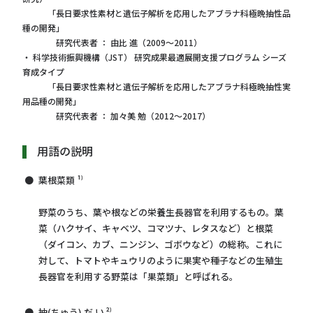
「長日要求性素材と遺伝子解析を応用したアブラナ科極晩抽性品
種の開発」
研究代表者 ： 由比 進（2009～2011）
・ 科学技術振興機構（JST） 研究成果最適展開支援プログラム シーズ
育成タイプ
「長日要求性素材と遺伝子解析を応用したアブラナ科極晩抽性実
用品種の開発」
研究代表者 ： 加々美 勉（2012～2017）
用語の説明
葉根菜類 ¹⁾
野菜のうち、葉や根などの栄養生長器官を利用するもの。葉
菜（ハクサイ、キャベツ、コマツナ、レタスなど）と根菜
（ダイコン、カブ、ニンジン、ゴボウなど）の総称。これに
対して、トマトやキュウリのように果実や種子などの生殖生
長器官を利用する野菜は「果菜類」と呼ばれる。
抽(ちゅう) だ い ²⁾