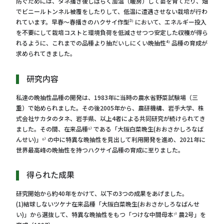
防ぐためには、タネ播き後しばらく加温（暖房）して苗を育てたり、畑
でビニールトンネル被覆をしたりして、低温に遭遇させない栽培が行わ
れています。早春～春播きのハクサイ作型³⁾ において、エネルギー投入
を不要にして栽培コストと環境負荷を低減させつつ安定した収穫が得ら
れるように、これまでの品種より抽だいしにくい晩抽性⁴⁾ 品種の育成が
求められてきました。
研究内容
私達の晩抽性品種の開発は、1983年に当時の農水省野菜試験場（三
重）で始められました。その後2005年から、農研機構、岩手大学、株
式会社サカタのタネ、岩手県、以上4者による共同研究が続けられてき
ました。その間、在来品種⁵⁾ である「大阪白菜晩生(おおさかしろなば
んせい)」⁶⁾ の中に特異な晩抽性を見出して利用開発を進め、2021年に
世界最高峰の晩抽性を持つハクサイ品種の育成に至りました。
得られた成果
研究開始から約40年をかけて、以下の3つの成果をあげました。
(1)結球しないツケナ在来品種「大阪白菜晩生(おおさかしろなばんせ
い)」から選抜して、特異な晩抽性をもつ「つけな中間母本⁷⁾ 農2号」を