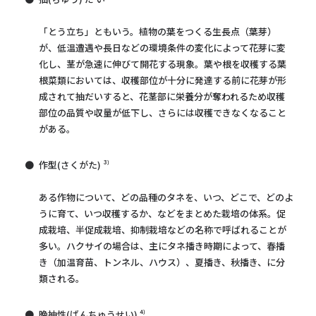
「とう立ち」ともいう。植物の葉をつくる生長点（葉芽）
が、低温遭遇や長日などの環境条件の変化によって花芽に変
化し、茎が急速に伸びて開花する現象。葉や根を収穫する葉
根菜類においては、収穫部位が十分に発達する前に花芽が形
成されて抽だいすると、花茎部に栄養分が奪われるため収穫
部位の品質や収量が低下し、さらには収穫できなくなること
がある。
作型(さくがた) ³⁾
ある作物について、どの品種のタネを、いつ、どこで、どのよ
うに育て、いつ収穫するか、などをまとめた栽培の体系。促
成栽培、半促成栽培、抑制栽培などの名称で呼ばれることが
多い。ハクサイの場合は、主にタネ播き時期によって、春播
き（加温育苗、トンネル、ハウス）、夏播き、秋播き、に分
類される。
晩抽性(ばんちゅうせい) ⁴⁾