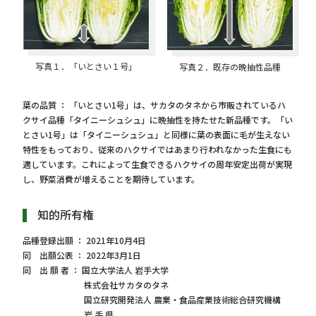
写真１．「いとさい１号」
写真２．既存の晩抽性品種
葉の品質 ： 「いとさい1号」は、サカタのタネから市販されているハ
クサイ品種「タイニーシュシュ」に晩抽性を持たせた新品種です。「い
とさい1号」は「タイニーシュシュ」と同様に葉の表面に毛が生えない
特性をもっており、従来のハクサイではあまり行われなかった生食にも
適しています。これによって生食できるハクサイの周年安定出荷が実現
し、野菜消費が増えることを期待しています。
知的所有権
品種登録出願 ： 2021年10月4日
同 出願公表 ： 2022年3月1日
同 出 願 者 ： 国立大学法人 岩手大学
株式会社サカタのタネ
国立研究開発法人 農業・食品産業技術総合研究機構
岩 手 県