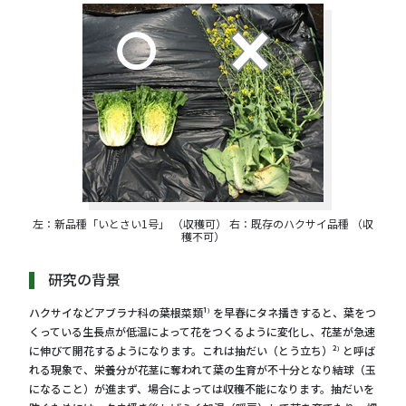
左：新品種「いとさい1号」 （収穫可） 右：既存のハクサイ品種 （収
穫不可）
研究の背景
ハクサイなどアブラナ科の葉根菜類¹⁾ を早春にタネ播きすると、葉をつ
くっている生長点が低温によって花をつくるように変化し、花茎が急速
に伸びて開花するようになります。これは抽だい（とう立ち）²⁾ と呼ば
れる現象で、栄養分が花茎に奪われて葉の生育が不十分となり結球（玉
になること）が進まず、場合によっては収穫不能になります。抽だいを