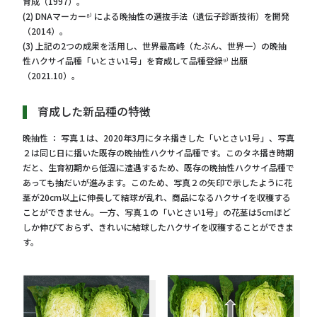
育成（1997）。
(2) DNAマーカー⁸⁾ による晩抽性の選抜手法（遺伝子診断技術）を開発
（2014）。
(3) 上記の2つの成果を活用し、世界最高峰（たぶん、世界一）の晩抽
性ハクサイ品種「いとさい1号」を育成して品種登録⁹⁾ 出願
（2021.10）。
育成した新品種の特徴
晩抽性 ： 写真１は、2020年3月にタネ播きした「いとさい1号」、写真
２は同じ日に播いた既存の晩抽性ハクサイ品種です。このタネ播き時期
だと、生育初期から低温に遭遇するため、既存の晩抽性ハクサイ品種で
あっても抽だいが進みます。このため、写真２の矢印で示したように花
茎が20cm以上に伸長して結球が乱れ、商品になるハクサイを収穫する
ことができません。一方、写真１の「いとさい1号」の花茎は5cmほど
しか伸びておらず、きれいに結球したハクサイを収穫することができま
す。