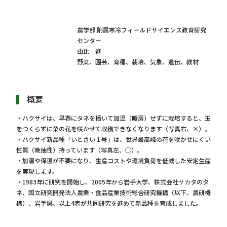
農学部 附属寒冷フィールドサイエンス教育研究
センター
由比 進
野菜、園芸、育種、栽培、気象、遺伝、教材
概要
・ハクサイは、早春にタネを播いて加温（暖房）せずに栽培すると、玉
をつくらずに菜の花を咲かせて収穫できなくなります（写真右、×）。
・ハクサイ新品種「いとさい１号」は、世界最高峰の花を咲かせにくい
性質（晩抽性）持っています（写真左、○）。
・加温や保温が不要になり、生産コストや環境負荷を低減した安定生産
を実現します。
・1983年に研究を開始し、2005年から岩手大学、株式会社サカタのタ
ネ、国立研究開発法人農業・食品産業技術総合研究機構（以下、農研機
構）、岩手県、以上4者が共同研究を進めて新品種を育成しました。