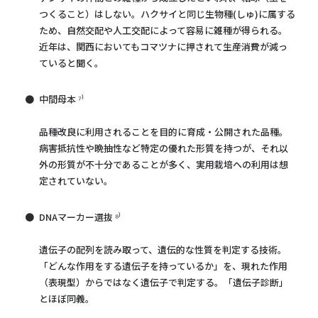
つくること）はしない。ハクサイと同じ生物種(しゅ)に属する
ため、自然交配や人工交配によって容易に雑種が得られる。
近年は、関西においてもコマツナに押されて生産消費が減っ
ていると聞く。
中間母本 ⁷⁾
品種改良に利用されることを目的に育成・公開された品種。
病害抵抗性や晩抽性など特定の優れた形質を持つが、それ以
外の形質が不十分であることが多く、実用栽培への利用は想
定されていない。
DNAマーカー選抜 ⁸⁾
遺伝子の配列を読み取って、遺伝的な性質を判定する技術。
「どんな作用をする遺伝子を持っているか」を、現れた作用
（表現型）からではなく遺伝子で判定する。「遺伝子診断」
とほぼ同義。