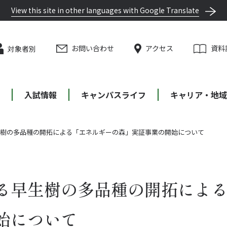
View this site in other languages with Google Translate
お問い合わせ
アクセス
資料
対象者別
等
入試情報
キャンパスライフ
キャリア・地域
樹の多品種の開拓による「エネルギーの森」実証事業の開始について
る早生樹の多品種の開拓によ
始について