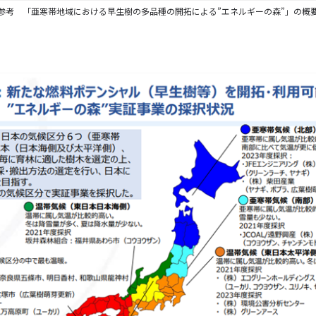
参考 「亜寒帯地域における早生樹の多品種の開拓による”エネルギーの森”」の概