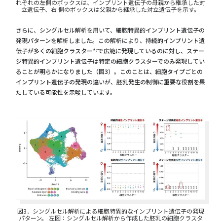
れぞれの左側のボックスは、インプリント遺伝⼦の⺟親から継承した対
⽴遺伝⼦、右 側のボックスは⽗親から継承した対⽴遺伝⼦を⽰す。
さらに、シングルセル解析を用いて、細胞特異的インプリント遺伝子の
発現パターンを解析しました。この解析により、持続的インプリント遺
伝子が多くの細胞クラスター*⁷で広範に発現しているのに対し、ステー
ジ特異的インプリント遺伝子は特定の細胞クラスターでのみ発現してい
ることが明らかになりました（図3）。このことは、細胞タイプごとの
インプリント遺伝子の発現の違いが、胚乳発生の制御に重要な役割を果
たしている可能性を示唆しています。
図3．シングルセル解析による細胞特異的なインプリント遺伝⼦の発現
パターン。 左図：シングルセル解析から作成した胚乳の細胞クラスタ