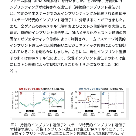
プトーム解析（RNA-seq解析）を行いました。その結果、持続的にイ
ンプリンティングが維持される遺伝子（持続的インプリント遺伝子）
と、特定の発生ステージでのみインプリンティングが観察される遺伝子
（ステージ特異的インプリント遺伝子）に分類することができました。
また、全ゲノムのDNAメチル化解析およびヒストン修飾解析を実施した
結果、持続的インプリント遺伝子は、DNAメチル化やヒストン修飾の強
固なエピジェネティック修飾によって制御され、⼀方でステージ特異的
インプリント遺伝子は比較的弱いエピジェネティック修飾によって制御
されていることを明らかにしました。さらには、母性インプリント遺伝
子の多くはDNAメチル化によって、父性インプリント遺伝子の多くは主
にヒストン修飾によって制御されることも明らかになりました（図
2）。
図2．持続的インプリント遺伝⼦とステージ特異的インプリント遺伝⼦
の制御の違い。 ⺟性インプリント遺伝⼦は主にDNAメチル化によって、
⽗性インプリント遺伝⼦は主にヒストン修飾によ って制御される。そ