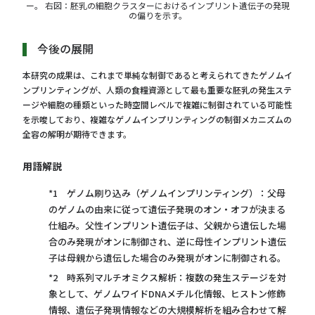
ー。 右図：胚乳の細胞クラスターにおけるインプリント遺伝⼦の発現
の偏りを⽰す。
今後の展開
本研究の成果は、これまで単純な制御であると考えられてきたゲノムイ
ンプリンティングが、人類の食糧資源として最も重要な胚乳の発生ステ
ージや細胞の種類といった時空間レベルで複雑に制御されている可能性
を示唆しており、複雑なゲノムインプリンティングの制御メカニズムの
全容の解明が期待できます。
用語解説
*1 ゲノム刷り込み（ゲノムインプリンティング）：父母
のゲノムの由来に従って遺伝子発現のオン・オフが決まる
仕組み。父性インプリント遺伝子は、父親から遺伝した場
合のみ発現がオンに制御され、逆に母性インプリント遺伝
子は母親から遺伝した場合のみ発現がオンに制御される。
*2 時系列マルチオミクス解析：複数の発生ステージを対
象として、ゲノムワイドDNAメチル化情報、ヒストン修飾
情報、遺伝子発現情報などの⼤規模解析を組み合わせて解