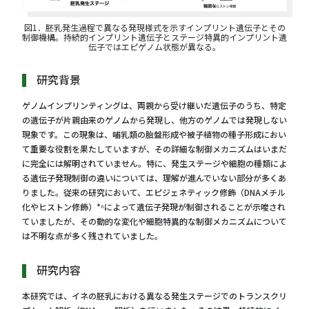
図1．胚乳発⽣過程で異なる発現様式を⽰すインプリント遺伝⼦とその
制御機構。持続的インプリント遺伝⼦とステージ特異的インプリント遺
伝⼦ではエピゲノム状態が異なる。
研究背景
ゲノムインプリンティングは、両親から受け継いだ遺伝子のうち、特定
の遺伝子が片親由来のゲノムから発現し、他方のゲノムでは発現しない
現象です。この現象は、哺乳類の胎盤形成や被子植物の種子形成におい
て重要な役割を果たしていますが、その詳細な制御メカニズムはいまだ
に完全には解明されていません。特に、発生ステージや細胞の種類によ
る遺伝子発現制御の違いについては、理解が進んでいない部分が多くあ
りました。従来の研究において、エピジェネティック修飾（DNAメチル
化やヒストン修飾）*⁶によって遺伝子発現が制御されることが示唆され
ていましたが、その動的な変化や細胞特異的な制御メカニズムについて
は不明な点が多く残されていました。
研究内容
本研究では、イネの胚乳における異なる発生ステージでのトランスクリ