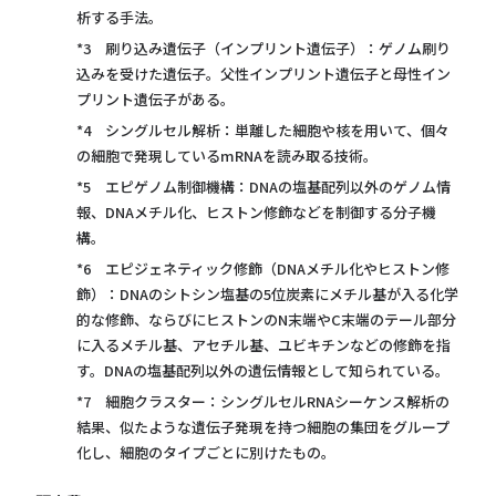
析する手法。
*3 刷り込み遺伝子（インプリント遺伝子）：ゲノム刷り
込みを受けた遺伝子。父性インプリント遺伝子と母性イン
プリント遺伝子がある。
*4 シングルセル解析：単離した細胞や核を⽤いて、個々
の細胞で発現しているmRNAを読み取る技術。
*5 エピゲノム制御機構：DNAの塩基配列以外のゲノム情
報、DNAメチル化、ヒストン修飾などを制御する分子機
構。
*6 エピジェネティック修飾（DNAメチル化やヒストン修
飾）：DNAのシトシン塩基の5位炭素にメチル基が入る化学
的な修飾、ならびにヒストンのN末端やC末端のテール部分
に入るメチル基、アセチル基、ユビキチンなどの修飾を指
す。DNAの塩基配列以外の遺伝情報として知られている。
*7 細胞クラスター：シングルセルRNAシーケンス解析の
結果、似たような遺伝子発現を持つ細胞の集団をグループ
化し、細胞のタイプごとに別けたもの。