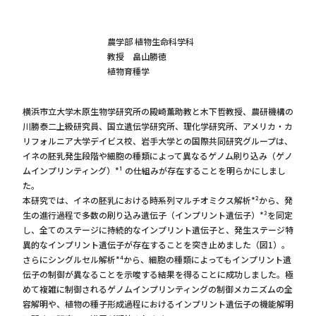
農学部 植物生命科学科
教授 畠山勝徳
植物育種学
横浜市立大学木原生物学研究所の殿崎薫助教と木下哲教授、農研機構の
川勝泰⼆上級研究員、国立遺伝学研究所、理化学研究所、アメリカ・カ
リフォルニア大学デイビス校、岩⼿大学との国際共同研究グループは、
イネの胚乳発生段階や細胞の種類によって異なるゲノム刷り込み（ゲノ
ムインプリンティング）*¹ の仕組みが存在することを明らかにしまし
た。
本研究では、イネの胚乳における時系列マルチオミクス解析*²から、発
⽣の進行過程で多数の刷り込み遺伝子（インプリント遺伝子）*³を同定
し、全てのステージに持続的なインプリント遺伝子と、発生ステージ特
異的なインプリント遺伝子が存在することを突き止めました（図1）。
さらにシングルセル解析*⁴から、細胞の種類によってもインプリント遺
伝子の制御が異なることを示唆する結果を得ることに成功しました。極
めて複雑に制御されるゲノムインプリンティングの制御メカニズムの全
容解明や、植物の種子形成過程におけるインプリント遺伝子の機能解明