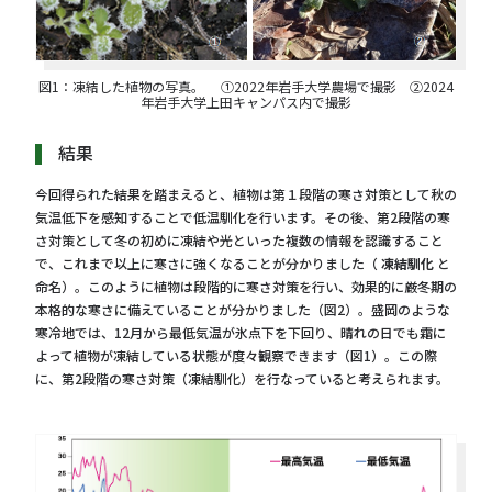
図1：凍結した植物の写真。 ①2022年岩手大学農場で撮影 ②2024
年岩手大学上田キャンパス内で撮影
結果
今回得られた結果を踏まえると、植物は第１段階の寒さ対策として秋の
気温低下を感知することで低温馴化を行います。その後、第2段階の寒
さ対策として冬の初めに凍結や光といった複数の情報を認識すること
で、これまで以上に寒さに強くなることが分かりました（
凍結馴化
と
命名）。このように植物は段階的に寒さ対策を行い、効果的に厳冬期の
本格的な寒さに備えていることが分かりました（図2）。盛岡のような
寒冷地では、12月から最低気温が氷点下を下回り、晴れの日でも霜に
よって植物が凍結している状態が度々観察できます（図1）。この際
に、第2段階の寒さ対策（凍結馴化）を行なっていると考えられます。