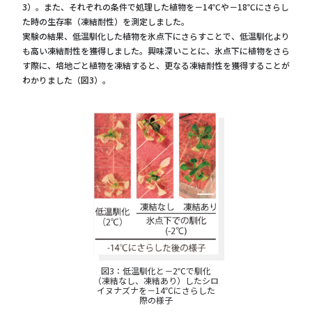
3）。また、それぞれの条件で処理した植物を－14℃や－18℃にさらし
た時の生存率（凍結耐性）を測定しました。
実験の結果、低温馴化した植物を氷点下にさらすことで、低温馴化より
も高い凍結耐性を獲得しました。興味深いことに、氷点下に植物をさら
す際に、培地ごと植物を凍結すると、更なる凍結耐性を獲得することが
わかりました（図3）。
図3：低温馴化と－2℃で馴化
（凍結なし、凍結あり）したシロ
イヌナズナを－14℃にさらした
際の様子