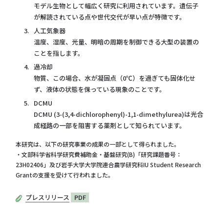
モデル生物として幅広く研究に利用されています。遺伝子
が解読されている点や世代交代が早い点が特徴です。
人工気象器
温度、湿度、光量、明暗の周期を制御できる大型の装置の
ことを指します。
過冷却
物質、この場合、水が凝固点（0℃）を過ぎても固体化せ
ず、液体の状態を保っている現象のことです。
DCMU
DCMU (3-(3,4-dichlorophenyl)-1,1-dimethylurea)は光合
成経路の一部を阻害する薬剤として知られています。
本研究は、以下の研究事業の成果の一部として得られました。
・文部科学省科学研究費補助金・基盤研究(B)「研究課題番号：
23H02406」及び岩手大学大学院連合農学研究科IU Student Research
Grantの支援を受けて行われました。
プレスリリース
PDF