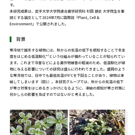
す。
本研究成果は、岩手大学大学院連合農学研究科 杉田 健史 大学院生を筆
頭とする論文として2024年7月に国際誌『Plant, Cell &
Environment』で公開されました。
背景
寒冷地で越冬する植物には、秋からの気温の低下を感知することで冬支
度をはじめる低温馴化*¹という仕組みが備わっていることが知られてい
ます。これまで冷害などによる農作物被害の軽減のため、低温馴化が植
物に与える影響についての研究は盛んに行われてきました。盛岡のよう
な寒冷地では、日中でも最低気温が0℃を下回ることがあり、植物は凍
結してしまいます（図1）。本研究グループでは、秋からの気温の低下
が寒さ対策をはじめるきっかけになるように、凍結の感知が寒さ対策に
何かしらの影響を及ぼすのではないかと考えました。