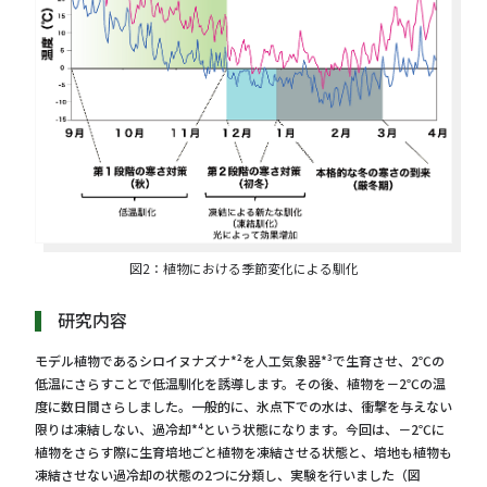
図2：植物における季節変化による馴化
研究内容
モデル植物であるシロイヌナズナ*²を人工気象器*³で生育させ、2℃の
低温にさらすことで低温馴化を誘導します。その後、植物を－2℃の温
度に数日間さらしました。一般的に、氷点下での水は、衝撃を与えない
限りは凍結しない、過冷却*⁴という状態になります。今回は、－2℃に
植物をさらす際に生育培地ごと植物を凍結させる状態と、培地も植物も
凍結させない過冷却の状態の2つに分類し、実験を行いました（図