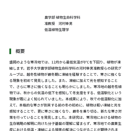
農学部 植物生命科学科
准教授 河村幸男
低温植物生理学
概要
盛岡のような寒冷地では、12月から最低気温が0℃を下回り、植物が凍
結します。岩手大学農学部植物生命科学科の河村幸男准教授らの研究グ
ループは、越冬性植物が厳冬期に凍結を経験することで、寒さに強くな
る現象を初めて発見しました。また、凍結に加えて光を感知すること
で、さらに寒さに強くなることも明らかにしました。寒冷地の越冬性植
物では、秋からの気温の低下を感知して冬支度をする、低温馴化という
現象が既によく知られていました。本成果により、秋での低温馴化に加
えて、本格的な寒さが到来する前の冬の初めに、植物は軽い凍結と光を
感知することで、更に寒さに強くなり、厳冬を乗り切る、新たな寒さ対
策を行っていることを発見しました。本研究は、寒冷地における植物の
生存戦略の解明に向けた分子基盤の理解に留まらず、寒冷地での農業生
産における低温・凍結による損害の解決につながることが期待されま