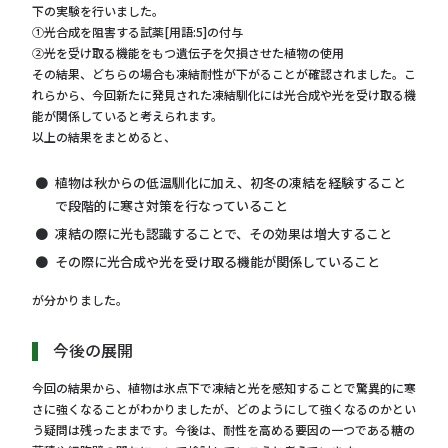
下の実験を行いました。
①光合成を阻害する試薬[用語:5]の付与
②光を受け取る機能をもつ遺伝子を欠損させた植物の使用
その結果、どちらの場合も凍結耐性が下がることが確認されました。こ
れらから、今回新たに発見された凍結馴化には光合成や光を受け取る機
能が関係していると考えられます。
以上の結果をまとめると、
植物は秋からの低温馴化に加え、初冬の凍結を経験すること
で段階的に寒さ対策を行なっていること
凍結の際に光も認識することで、その効果は増大すること
その際に光合成や光を受け取る機能が関係していること
が分かりました。
今後の展開
今回の結果から、植物は氷点下で凍結と光を感知することで驚異的に寒
さに強くなることがわかりましたが、どのようにして強くなるのかとい
う疑問は残ったままです。今後は、耐性を高める要因の一つである糖の