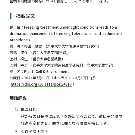
蓄積や細胞壁の関与について検討していこうと考えています。
掲載論文
題 目：Freezing treatment under light conditions leads to a
dramatic enhancement of freezing tolerance in cold-acclimated
Arabidopsis
著 者：杉田 健史 (岩手大学大学院連合農学研究科）
高橋 俊介 (岩手大学農学部(当時))
上村 松生 (岩手大学名誉教授）
河村 幸男 (岩手大学大学院連合農学研究科・岩手大学農学部)
誌 名：Plant, Cell & Environment
公表日：2024年7月11日（オンライン：4月17日
https://doi.org/10.1111/pce.14917
）
用語解説
低温馴化
秋からの日長や温度低下を感知することで、遺伝子発現や
代謝を変化させ、寒さに強くなる現象を指します。
シロイヌナズナ