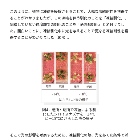
このように、植物に凍結を経験させることで、大幅な凍結耐性を獲得す
ることがわかりましたが、この凍結を伴う馴化のことを「凍結馴化」、
凍結していない過冷却での馴化のことを「過冷却馴化」と名付けまし
た。面白いことに、凍結馴化中に光を与えることで更なる凍結耐性を獲
得することがわかりました（図4）。
図4：暗所と明所で凍結による馴
化したシロイヌナズナを－14℃
と－18℃にさらした際の様子
そこで光の影響を考察するために、凍結馴化の際、光をあてた条件で以