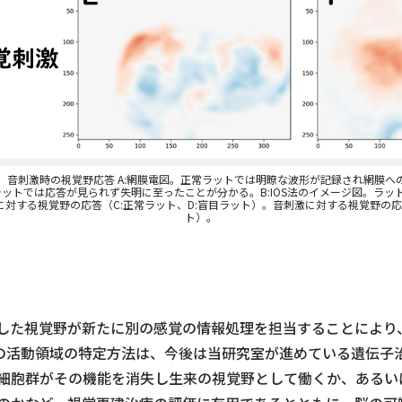
、音刺激時の視覚野応答 A:網膜電図。正常ラットでは明瞭な波形が記録され網膜へ
ラットでは応答が見られず失明に至ったことが分かる。B:IOS法のイメージ図。ラ
対する視覚野の応答（C:正常ラット、D:盲目ラット）。音刺激に対する視覚野の応答
ト）。
した視覚野が新たに別の感覚の情報処理を担当することにより
脳の活動領域の特定方法は、今後は当研究室が進めている遺伝子
細胞群がその機能を消失し生来の視覚野として働くか、あるい