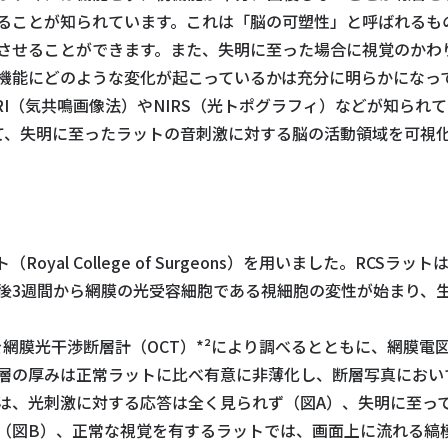
ることが知られています。これは「脳の可塑性」と呼ばれるも
させることができます。また、失明に至った場合に視覚のかわ
機能にどのような変化が起こっているかは充分に明らかになっ
I（気共鳴画像法）やNIRS（光トポグラフィ）などが知られ
いて、失明に至ったラットの音刺激に対する脳の活動領域を可視
oyal College of Surgeons）を用いました。RC
後3週間から網膜の光受容細胞である視細胞の変性が始まり、生
を網膜光干渉断層計（OCT）*²により調べるとともに、網膜電図
層の厚みは正常ラットに比べ有意に非薄化し、断層写真におい
は、光刺激に対する応答は全く見られず（図A）、失明に至って
（図B）、正常な視覚を有するラットでは、画面上に流れる縞