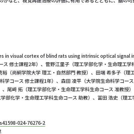
のかなど、視覚再建治療の評価に有用であるとともに、脳の可
visual cortex of blind rats using intrinsic optical signal 
ス 修士課程2年）、菅野江里子（理工学部化学・生命理工学科
 統裕（尚絅学院大学 理工・自然部門 教授）、田端 希多子（
科学コース 修士課程1年）、森田 凌平（大学院生命科学コース
）、尾﨑 拓（理工学部化学・生命理工学科生命コース 准教授
工学部化学・生命理工学科生命コース 助教）、冨田 浩史（理工
/s41598-024-76276-2
2