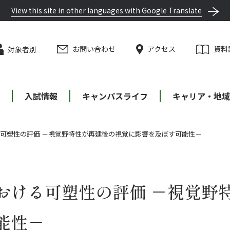
View this site in other languages with Google Translate
お問い合わせ
アクセス
資料
対象者別
等
入試情報
キャンパスライフ
キャリア・地域
可塑性の評価 －視覚野特性が再建後の視覚に影響を及ぼす可能性－
おける可塑性の評価 －視覚野
能性－