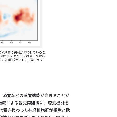
の光刺激に網膜が応答しているこ
ットの頭上にカメラを設置し視覚野
（E:正常ラット、F:盲目ラッ
、聴覚などの感覚機能が高まることが
治療による視覚再建後に、聴覚機能を
は置き換わった神経細胞群が視覚と聴