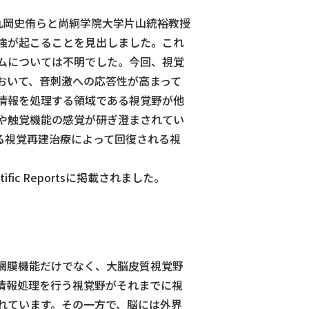
丸岡史侑らと尚絅学院大学片山統裕教授
強が起こることを見出しました。これ
ムについては不明でした。今回、視覚
おいて、音刺激への応答性が高まって
情報を処理する領域である視覚野が他
や触覚機能の感覚が研ぎ澄まされてい
る視覚再建治療によって回復される視
ific Reportsに掲載されました。
網膜機能だけでなく、大脳皮質視覚野
情報処理を行う視覚野がそれまでに視
れています。その一方で、脳には外界