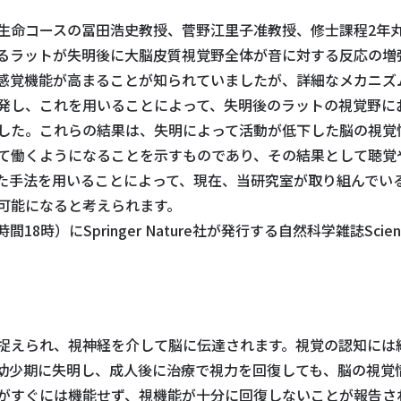
生命コースの冨田浩史教授、菅野江里子准教授、修士課程2年
るラットが失明後に大脳皮質視覚野全体が音に対する反応の増
感覚機能が高まることが知られていましたが、詳細なメカニズ
発し、これを用いることによって、失明後のラットの視覚野に
した。これらの結果は、失明によって活動が低下した脳の視覚
て働くようになることを示すものであり、その結果として聴覚
た手法を用いることによって、現在、当研究室が取り組んでい
可能になると考えられます。
8時）にSpringer Nature社が発行する自然科学雑誌Scient
捉えられ、視神経を介して脳に伝達されます。視覚の認知には
幼少期に失明し、成人後に治療で視力を回復しても、脳の視覚
がすぐには機能せず、視機能が十分に回復しないことが報告さ