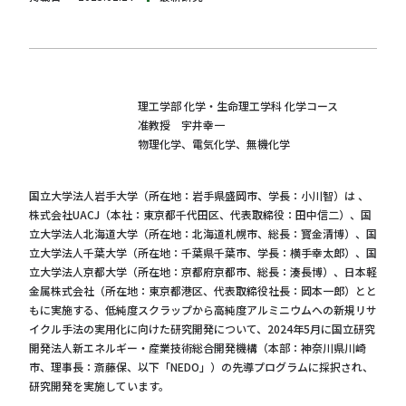
理工学部 化学・生命理工学科 化学コース
准教授 宇井幸一
物理化学、電気化学、無機化学
国立大学法人岩手大学（所在地：岩手県盛岡市、学長：小川智）は 、
株式会社UACJ（本社：東京都千代田区、代表取締役：田中信二）、国
立大学法人北海道大学（所在地：北海道札幌市、総長：寳金清博）、国
立大学法人千葉大学（所在地：千葉県千葉市、学長：横手幸太郎）、国
立大学法人京都大学（所在地：京都府京都市、総長：湊長博）、日本軽
金属株式会社（所在地：東京都港区、代表取締役社長：岡本一郎）とと
もに実施する、低純度スクラップから高純度アルミニウムへの新規リサ
イクル手法の実用化に向けた研究開発について、2024年5月に国立研究
開発法人新エネルギー・産業技術総合開発機構（本部：神奈川県川崎
市、理事長：斎藤保、以下「NEDO」）の先導プログラムに採択され、
研究開発を実施しています。