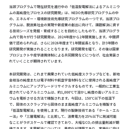
当該プログラムで現在研究を進行中の「低温型電解法によるアルミニウ
ムの高純度化プロセスの研究開発」は、NEDO先導研究プログラムの中
の、エネルギー・環境新技術先導研究プログラムの一つです。当該プロ
グラムは、脱炭素社会の実現や新産業の創出に向けて、課題解決に資す
る技術シーズを発掘・育成することを目的としたもので、当該プログラ
ム内で我々が行う研究開発は、2024年度から2年間実施します。中間評
価で認められれば、さらに2026年度まで1年間延長となり、計3年間の
研究開発が実施されることとなります。研究開発を経て、その後は国家
プロジェクトや産学連携体制による共同開発などにつなげ、社会実装さ
れていくことが期待されています。
本研究開発は、これまで廃棄されていた低純度スクラップなどを、新地
金相当の純度または電子材料や航空宇宙材料などに使用される高純度ア
ルミニウムにアップグレードリサイクルするものです。一般的に工業生
産されているアルミニウムは、約1,000℃で溶かし純度の高いアルミニ
ウムを電析させる方法で精製されます。今回は、150℃以下の低温下
で、固体のスクラップから固体のまま高純度アルミニウムを精製する
「低温型電解法」を使用します。現行の製錬技術である「ホール・エル
ー法」や「三層電解法」と比較して、消費電力を25％以下に削減可能
なことがラボスケールで確認できており、大幅なCO₂の排出量削減が期
待できます。本電解法については、量産化が課題であり、実用化に向け