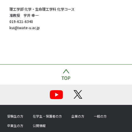
理工学部 化学・生命理工学科 化学コース
准教授 宇井 幸一
019-621-6340
kui@iwate-u.ac.jp
受験生の方
在学生・保護者の方
企業の方
一般の方
卒業生の方
公開情報