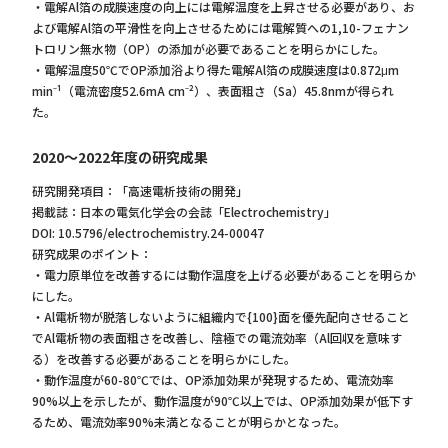
・電解Al箔の成膜速度の向上には電解温度を上昇させる必要があり、お
よび電解Al箔の平滑性を向上させるためには電解質への1,10-フェナン
トロリン無水物（OP）の添加が必要であることを明らかにした。
・電解温度50℃でOP添加浴より得た電解Al箔の成膜速度は0.872μm
min⁻¹（電流密度52.6mA cm⁻²）、表面粗さ（Sa）45.8nmが得られ
た。
2020～2022年度の研究成果
研究開発項目：「高速電析技術の開発」
掲載誌：日本の電気化学会の会誌「Electrochemistry」
DOI: 10.5796/electrochemistry.24-00047
研究成果のポイント：
・電力原単位を改善するには動作温度を上げる必要があることを明らか
にした。
・Al電析物が脱落しないように組織内で{100}面を優先配向させること
でAl電析物の表面粗さを改善し、陰極での電流効率（Al回収を意味す
る）を改善する必要があることを明らかにした。
・動作温度が60-80℃では、OP添加効果が発現するため、電流効率
90%以上を示したが、動作温度が90℃以上では、OP添加効果が低下す
るため、電流効率90%未満となることが明らかとなった。