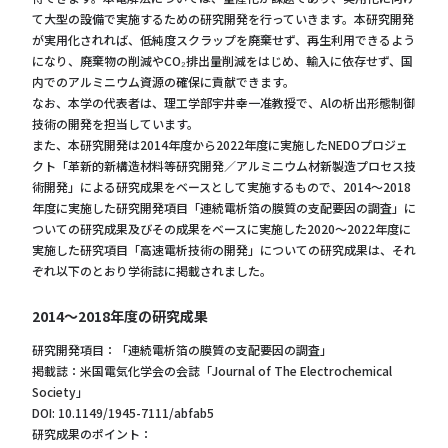
て大型の設備で実施するための研究開発を行っていきます。本研究開発
が実用化されれば、低純度スクラップを廃棄せず、再生利用できるよう
になり、廃棄物の削減やCO₂排出量削減をはじめ、輸入に依存せず、国
内でのアルミニウム資源の確保に貢献できます。
なお、本学の代表者は、理工学部宇井幸一准教授で、Alの析出形態制御
技術の開発を担当しています。
また、本研究開発は2014年度から2022年度に実施したNEDOプロジェ
クト「革新的新構造材料等研究開発／アルミニウム材新製造プロセス技
術開発」による研究成果をベースとして実施するもので、2014～2018
年度に実施した研究開発項目「連続電析箔の膜質の支配要因の調査」に
ついての研究成果及びその成果をベースに実施した2020～2022年度に
実施した研究項目「高速電析技術の開発」についての研究成果は、それ
ぞれ以下のとおり学術誌に掲載されました。
2014～2018年度の研究成果
研究開発項目：「連続電析箔の膜質の支配要因の調査」
掲載誌：米国電気化学会の会誌「Journal of The Electrochemical
Society」
DOI: 10.1149/1945-7111/abfab5
研究成果のポイント：