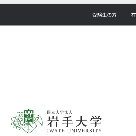
受験生の方
在