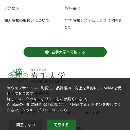
アクセス
資料請求
個人情報の取扱いについて
学内情報システムリンク（学内限
定）
岩手大学へ寄附する
当ウェブサイトは、利便性、品質維持・向上を目的に、Cookieを使
国立大学法人 岩手大学
用しております。
詳しくは、クッキーポリシーをご参照ください。
〒020-8550 岩手県盛岡市上田三丁目18番8号
Cookieの利用に同意頂ける場合は、「同意する」ボタンを押してく
ださい。
クッキーポリシーはこちら
サイトマップ
プライバシーポリシー
サイトポリシー
同意しない
同意する
© Iwate University