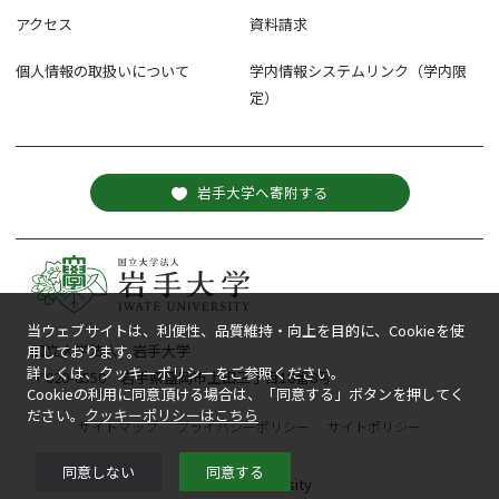
アクセス
資料請求
個人情報の取扱いについて
学内情報システムリンク（学内限
定）
岩手大学へ寄附する
当ウェブサイトは、利便性、品質維持・向上を目的に、Cookieを使
国立大学法人 岩手大学
用しております。
詳しくは、クッキーポリシーをご参照ください。
〒020-8550 岩手県盛岡市上田三丁目18番8号
Cookieの利用に同意頂ける場合は、「同意する」ボタンを押してく
ださい。
クッキーポリシーはこちら
サイトマップ
プライバシーポリシー
サイトポリシー
同意しない
同意する
© Iwate University