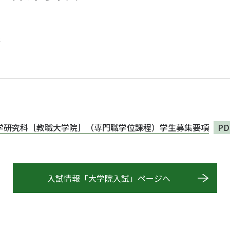
報
育学研究科［教職大学院］（専門職学位課程）学生募集要項
PD
入試情報「大学院入試」ページへ