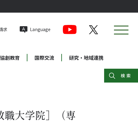
請求
Language
協創教育
国際交流
研究・地域連携
教職大学院］（専