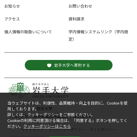
お知らせ
お問い合わせ
アクセス
資料請求
個人情報の取扱いについて
学内情報システムリンク（学内限
定）
岩手大学へ寄附する
当ウェブサイトは、利便性、品質維持・向上を目的に、Cookieを使
国立大学法人 岩手大学
用しております。
詳しくは、クッキーポリシーをご参照ください。
〒020-8550 岩手県盛岡市上田三丁目18番8号
Cookieの利用に同意頂ける場合は、「同意する」ボタンを押してく
ださい。
クッキーポリシーはこちら
サイトマップ
プライバシーポリシー
サイトポリシー