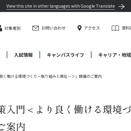
View this site in other languages with Google Translate
お問い合わせ
アクセス
資料
対象者別
等
入試情報
キャンパスライフ
キャリア・地域
良く働ける環境づくり－取り組みと責任－＞」開催のご案内
策入門＜より良く働ける環境
ご案内