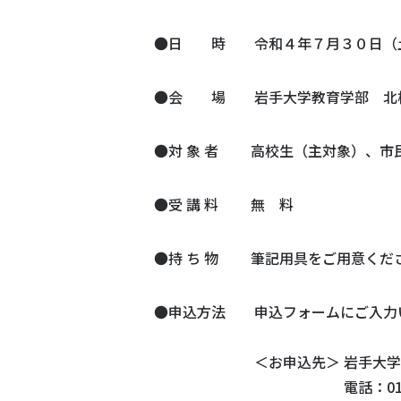
●日 時 令和４年７月３０日（土
●会 場 岩手大学教育学部 北
●対 象 者 高校生（主対象）、市
●受 講 料 無 料
●持 ち 物 筆記用具をご用意くだ
●申込方法 申込フォームにご入力
＜お申込先＞ 岩手大学地域
電話：019-621-6492 E-m