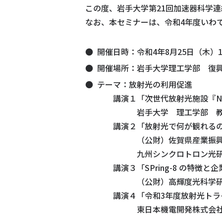
この度、岩手大学第21回加速器科学
なお、本セミナーは、令和4年度いわて
開催日時：令和4年8月25日（木）14
開催場所：岩手大学理工学部 復
テーマ：放射光の利用促進
講演１「次世代放射光施設『Nan
岩手大学 理工学部 教授
講演２「放射光で何が観れるの
（公財）佐賀県産業振興
九州シンクロトロン光研究セン
講演３「SPring-8 の特徴と
（公財）高輝度光科学研究セ
講演４「令和3年度放射光トライ
東日本機電開発株式会社 企