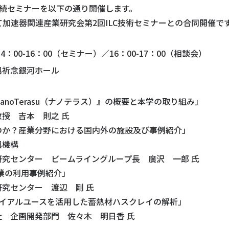
連続セミナーを以下の通り開催します。
加速器関連産業研究会第2回ILC技術セミナーとの合同開催で
：00-16：00（セミナー）／16：00-17：00（相談会）
興祈念銀河ホール
oTerasu（ナノテラス）』の概要と本学の取り組み」
 吉本 則之 氏
か？産業分野における国内外の施設及び事例紹介」
機構
ター ビームライングループ長 廣沢 一郎 氏
企業の利用事例紹介」
ンター 渡辺 剛 氏
アルユースを活用した蓄熱材ハスクレイの解析」
画開発部門 佐々木 明日香 氏