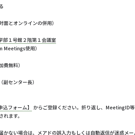
る
対面とオンラインの併用）
学部１号館２階第１会議室
etings使用）
加費無料）
（副センター長）
申込フォーム】
からご登録ください。折り返し、MeetingI
されます。
届かない場合は、メアドの誤入力もしくは自動返信が迷惑メー