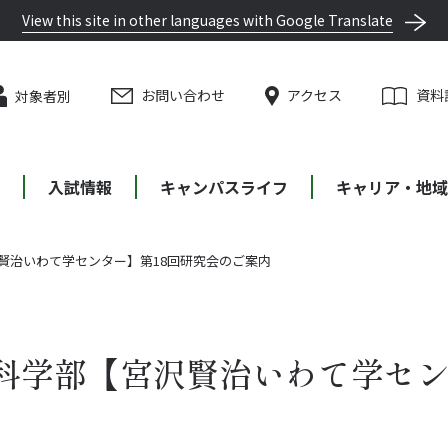
View this site in other languages with Google Translate
お問い合わせ
アクセス
資料
対象者別
等
入試情報
キャンパスライフ
キャリア・地域
賢治いわて学センター】第18回研究会のご案内
科学部【宮沢賢治いわて学セン