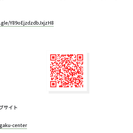
。
s.gle/Y89oEjzdzdbJxjzH8
ブサイト
egaku-center