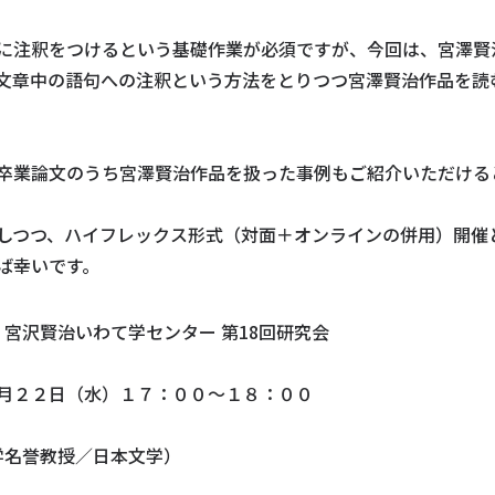
に注釈をつけるという基礎作業が必須ですが、今回は、宮澤賢
文章中の語句への注釈という方法をとりつつ宮澤賢治作品を読
卒業論文のうち宮澤賢治作品を扱った事例もご紹介いただける
しつつ、ハイフレックス形式（対面＋オンラインの併用）開催
ば幸いです。
 宮沢賢治いわて学センター 第18回研究会
月２２日（水）１７：００～１８：００
学名誉教授／日本文学）