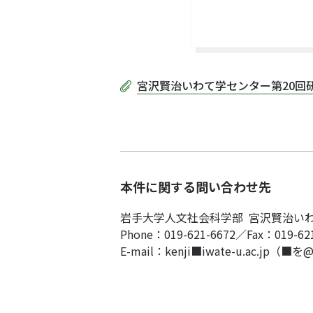
宮沢賢治いわて学センター第20回研
本件に関する問い合わせ先
岩手大学人文社会科学部 宮沢賢治い
Phone：019-621-6672／Fax：019-62
E-mail：kenji■iwate-u.ac.j