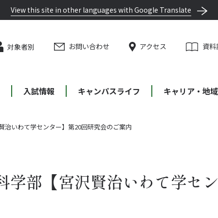
View this site in other languages with Google Translate
お問い合わせ
アクセス
資料
対象者別
等
入試情報
キャンパスライフ
キャリア・地域
賢治いわて学センター】第20回研究会のご案内
科学部【宮沢賢治いわて学セン