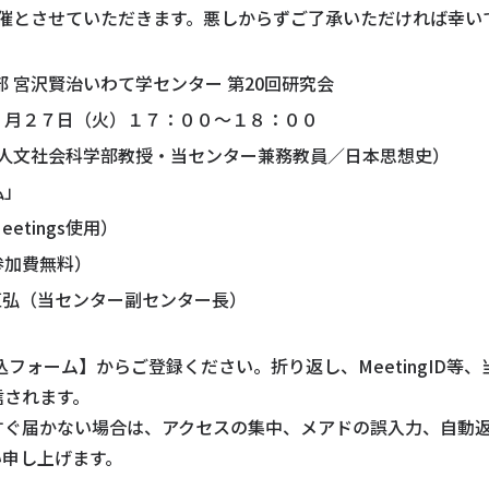
催とさせていただきます。悪しからずご了承いただければ幸い
 宮沢賢治いわて学センター 第20回研究会
６月２７日（火）１７：００～１８：００
学人文社会科学部教授・当センター兼務教員／日本思想史）
仏」
etings使用）
参加費無料）
直弘（当センター副センター長）
込フォーム】からご登録ください。折り返し、MeetingID等
信されます。
すぐ届かない場合は、アクセスの集中、メアドの誤入力、自動
い申し上げます。