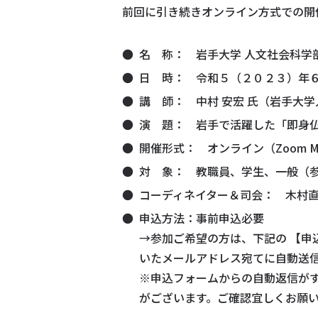
前回に引き続きオンライン方式での開
名 称： 岩手大学 人文社会科学部
日 時： 令和５（２０２３）年
講 師： 中村 安宏 氏（岩手大
演 題： 岩手で活躍した「即身
開催形式： オンライン（Zoom Me
対 象： 教職員、学生、一般（
コーディネイター＆司会： 木村
申込方法：事前申込必要
→参加ご希望の方は、下記の 【申
いたメールアドレス宛てに自動送
※申込フォームからの自動返信が
がございます。ご確認宜しくお願