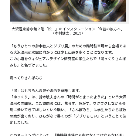
大沢温泉菊水舘２階「松二」のインスタレーション「今昔の彼方へ」
（本村健太、2019）
「もうひとつの鈴木敏夫とジブリ展」のための臨時駐車場から会場であ
る大沢温泉菊水舘に向かうには少し山道を歩くことになります。
この小道をヴィジュアルデザイン研究室の学生たちで「湯っくりさんぽ
みち」と名づけました。
湯っくりさんぽみち
「湯」はもちろん温泉や湯治を意味します。
「ゆっくり」は、鈴木敏夫さんの「時間がとまったようだ」という大沢
温泉の雰囲気、また訪問者には、焦らず、急がず、ワクワクしながら会
場に歩いてきてほしいという願い、「さんぽみち」は学生たちから複数
の案が出ており、ひらがなで書くのが「ジブリらしい」ということで決
定しました。
このネーミングによって、「臨時駐車場から歩かなくてはならない道」