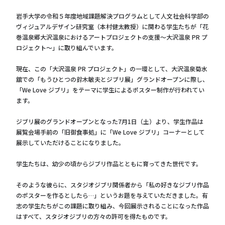
岩手大学の令和５年度地域課題解決プログラムとして人文社会科学部の
ヴィジュアルデザイン研究室（本村健太教授）に関わる学生たちが「花
巻温泉郷大沢温泉におけるアートプロジェクトの支援〜大沢温泉 PR プ
ロジェクト〜」に取り組んでいます。
現在、この「大沢温泉 PR プロジェクト」の一環として、大沢温泉菊水
舘での「もうひとつの鈴木敏夫とジブリ展」グランドオープンに際し、
「We Love ジブリ」をテーマに学生によるポスター制作が行われてい
ます。
ジブリ展のグランドオープンとなった7月1日（土）より、学生作品は
展覧会場手前の「旧御食事処」に「We Love ジブリ」コーナーとして
展示していただけることになりました。
学生たちは、幼少の頃からジブリ作品とともに育ってきた世代です。
そのような彼らに、スタジオジブリ関係者から「私の好きなジブリ作品
のポスターを作るとしたら…」というお題を与えていただきました。有
志の学生たちがこの課題に取り組み、今回展示されることになった作品
はすべて、スタジオジブリの方々の許可を得たものです。