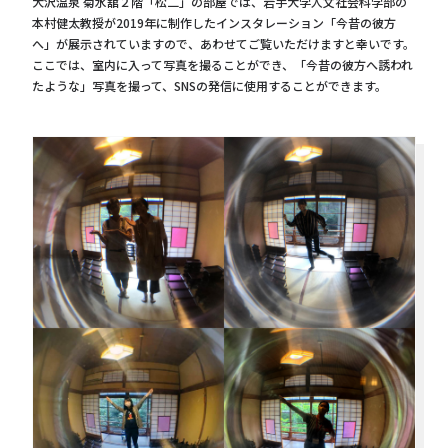
大沢温泉 菊水舘２階「松二」の部屋では、岩手大学人文社会科学部の
本村健太教授が2019年に制作したインスタレーション「今昔の彼方
へ」が展示されていますので、あわせてご覧いただけますと幸いです。
ここでは、室内に入って写真を撮ることができ、「今昔の彼方へ誘われ
たような」写真を撮って、SNSの発信に使用することができます。