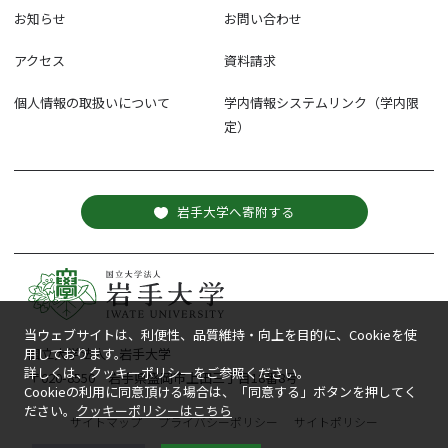
お知らせ
お問い合わせ
アクセス
資料請求
個人情報の取扱いについて
学内情報システムリンク（学内限
定）
岩手大学へ寄附する
当ウェブサイトは、利便性、品質維持・向上を目的に、Cookieを使
国立大学法人 岩手大学
用しております。
詳しくは、クッキーポリシーをご参照ください。
〒020-8550 岩手県盛岡市上田三丁目18番8号
Cookieの利用に同意頂ける場合は、「同意する」ボタンを押してく
ださい。
クッキーポリシーはこちら
サイトマップ
プライバシーポリシー
サイトポリシー