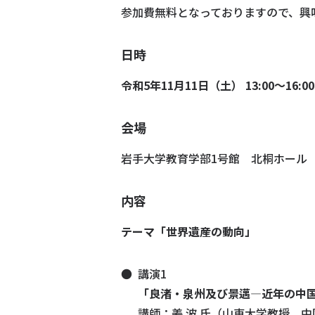
参加費無料となっておりますので、興
日時
令和5年11月11日（土） 13:00～16:0
会場
岩手大学教育学部1号館 北桐ホール
内容
テーマ「世界遺産の動向」
講演1
「良渚・泉州及び景邁―近年の中
講師：姜 波 氏（山東大学教授、