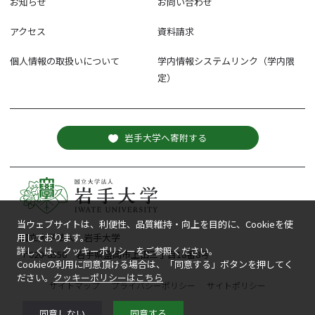
お知らせ
お問い合わせ
アクセス
資料請求
個人情報の取扱いについて
学内情報システムリンク（学内限
定）
岩手大学へ寄附する
当ウェブサイトは、利便性、品質維持・向上を目的に、Cookieを使
国立大学法人 岩手大学
用しております。
詳しくは、クッキーポリシーをご参照ください。
〒020-8550 岩手県盛岡市上田三丁目18番8号
Cookieの利用に同意頂ける場合は、「同意する」ボタンを押してく
ださい。
クッキーポリシーはこちら
サイトマップ
プライバシーポリシー
サイトポリシー
同意しない
同意する