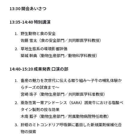
13:30 開会あいさつ
13:35-14:40 特別講演
野生動物と食の安全
佐藤 雪太（食の安全部門／共同獣医学科教授）
草地生態系の環境影響評価
築城 幹典（動物生産部門／動物科学科教授）
14:40-15:20 成果発表 口演の部
畜産の魅力を次世代に伝える取り組み～子牛の哺乳体験か
らチーズの試食まで～
宮崎 珠子（動物生産部門／共同獣医学科准教授）
亜急性第一胃アシドーシス（SARA）誘発牛における塩酸ベ
タイン製剤の投与効果
木南 藍子（動物生産部門／附属動物病院特任助教）
肝蛭のミトコンドリア呼吸鎖に着目した新規薬剤候補化合
物の探索