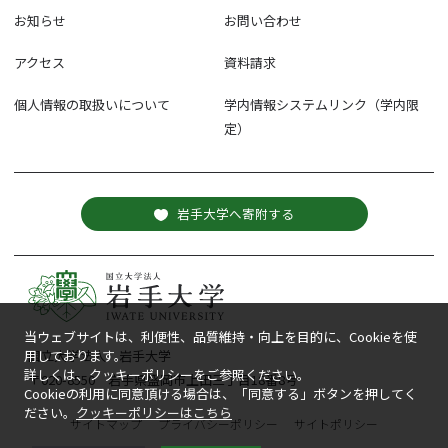
お知らせ
お問い合わせ
アクセス
資料請求
個人情報の取扱いについて
学内情報システムリンク（学内限
定）
岩手大学へ寄附する
当ウェブサイトは、利便性、品質維持・向上を目的に、Cookieを使
国立大学法人 岩手大学
用しております。
詳しくは、クッキーポリシーをご参照ください。
〒020-8550 岩手県盛岡市上田三丁目18番8号
Cookieの利用に同意頂ける場合は、「同意する」ボタンを押してく
ださい。
クッキーポリシーはこちら
サイトマップ
プライバシーポリシー
サイトポリシー