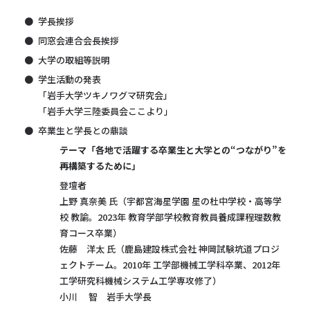
学長挨拶
同窓会連合会長挨拶
大学の取組等説明
学生活動の発表
「岩手大学ツキノワグマ研究会」
「岩手大学三陸委員会ここより」
卒業生と学長との鼎談
テーマ「各地で活躍する卒業生と大学との“つながり”を
再構築するために」
登壇者
上野 真奈美 氏（宇都宮海星学園 星の杜中学校・高等学
校 教諭。2023年 教育学部学校教育教員養成課程理数教
育コース卒業）
佐藤 洋太 氏（鹿島建設株式会社 神岡試験坑道プロジ
ェクトチーム。2010年 工学部機械工学科卒業、2012年
工学研究科機械システム工学専攻修了）
小川 智 岩手大学長