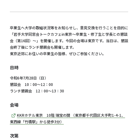
卒業生へ大学の取組状況等をお知らせし、意見交換を行うことを目的に
「岩手大学同窓会トークカフェin東京～卒業生・修了生と学長との懇談
会（第16回）～」を開催します。今回の会場は東京です。当日は、懇談
会終了後にランチ懇親会も開催します。
東京近郊にお住いの卒業生の皆様、ぜひご参加ください。
日時
令和6年7月28日（日）
懇談会 10：00～12：00
ランチ懇親会 12：00～13：30
会場
KKRホテル東京 10階 瑞宝の間 （東京都千代田区大手町1-4-1、
東西線「竹橋駅」から徒歩3分）
次第