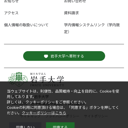
お知らせ
お問い合わせ
アクセス
資料請求
個人情報の取扱いについて
学内情報システムリンク（学内限
定）
岩手大学へ寄附する
当ウェブサイトは、利便性、品質維持・向上を目的に、Cookieを使
用しております。
国立大学法人 岩手大学
詳しくは、クッキーポリシーをご参照ください。
〒020-8550 岩手県盛岡市上田三丁目18番8号
Cookieの利用に同意頂ける場合は、「同意する」ボタンを押してく
ださい。
クッキーポリシーはこちら
サイトマップ
プライバシーポリシー
サイトポリシー
同意しない
同意する