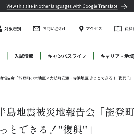
View this site in other languages with Google Translate
お問い合わせ
アクセス
資料
対象者別
等
入試情報
キャンパスライフ
キャリア・地域
報告会「能登町小木地区×大槌町安渡・赤浜地区 きっとできる！''復興''」
半島地震被災地報告会「能登町
とできる！''復興''」