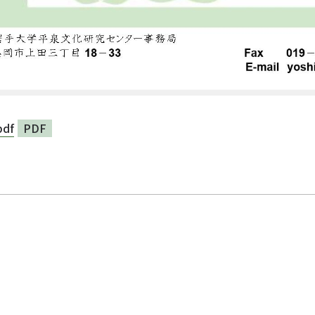
df
PDF