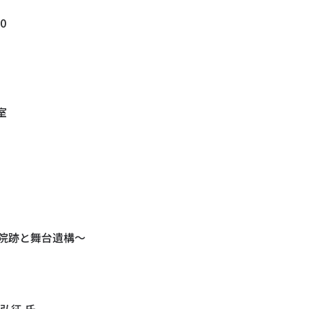
0
室
院跡と舞台遺構～
弘征 氏