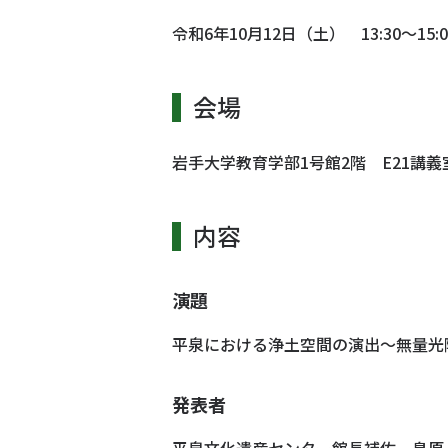
令和6年10月12日（土） 13:30～15:0
会場
岩手大学教育学部1号館2階 E21講義
内容
演題
平泉における浄土空間の演出～無量光
発表者
平泉文化遺産センター館長補佐 島原 