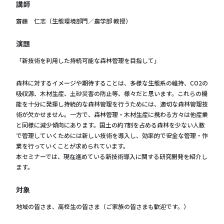
講師
齋藤 仁志（生態環境部門／農学部 教授）
演題
「新技術を利用した持続可能な森林管理を目指して」
森林に対するイメージや期待することは、多様な生態系の維持、CO2の
吸収源、木材生産、土砂災害の防止等、様々だと思います。これらの機
能を十分に発揮し持続的な森林管理を行うためには、適切な森林管理技
術が欠かせません。一方で、森林管理・木材生産に携わる方々は他産業
と同様に減少傾向にあります。国土の約7割を占める森林を少ない人数
で管理していくためには新しい技術を導入し、効率的で安全な管理・作
業を行っていくことが求められています。
本セミナーでは、現在進めている新技術導入に関する研究開発を紹介し
ます。
対象
地域の皆さま、高校生の皆さま（ご家族の皆さまも歓迎です。）