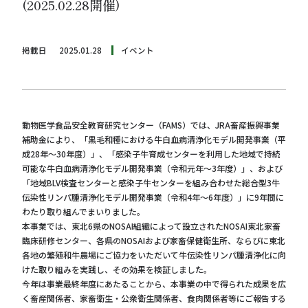
(2025.02.28開催)
掲載日
2025.01.28
イベント
動物医学食品安全教育研究センター（FAMS）では、JRA畜産振興事業
補助金により、「黒毛和種における牛白血病清浄化モデル開発事業（平
成28年～30年度）」、「感染子牛育成センターを利用した地域で持続
可能な牛白血病清浄化モデル開発事業（令和元年～3年度）」、および
「地域BLV検査センターと感染子牛センターを組み合わせた総合型3牛
伝染性リンパ腫清浄化モデル開発事業（令和4年～6年度）」に9年間に
わたり取り組んでまいりました。
本事業では、東北6県のNOSAI組織によって設立されたNOSAI東北家畜
臨床研修センター、各県のNOSAIおよび家畜保健衛生所、ならびに東北
各地の繁殖和牛農場にご協力をいただいて牛伝染性リンパ腫清浄化に向
けた取り組みを実践し、その効果を検証しました。
今年は事業最終年度にあたることから、本事業の中で得られた成果を広
く畜産関係者、家畜衛生・公衆衛生関係者、食肉関係者等にご報告する