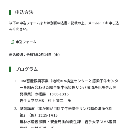
申込方法
以下の申込フォームまたは別紙申込書に記載の上、メールにてお申し込
みください。
申込フォーム
申込締切：令和7年2月14日（金）
プログラム
JRA畜産振興事業（地域BLV検査センターと感染子牛センタ
ーを組み合わせた総合型牛伝染性リンパ腫清浄化モデル開
発事業）の概要 13:00-13:15
岩手大学FAMS 村上 賢二 氏
基調講演「我が国が目指す牛伝染性リンパ腫の清浄化対
策」（仮）13:15-14:15
農林水産省 消費・安全局 動物衛生課 岩手大学FAMS客員