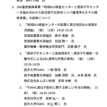
教授 岡村 行岳 氏
JRA畜産振興事業「地域BLV検査センターと感染子牛センタ
ーを組み合わせた総合型牛伝染性リンパ腫清浄化モデル開
発事業」の成果について
「地域BLV検査センターの設置と東北地区BLV浸潤状
況調査」（仮）（1系）14:25-15:25
宮城県農業共済組合 新井 偉典 氏
宮城県農業共済組合 松田 敬一 氏
農研機構・動物衛生研究部門 近藤 園子 氏
「感染子牛センターと高度感染牛・感染子牛摘発・分
離方式によるEBL清浄化対策の事例」（仮）（2系）
15:25-16:25
岩手大学FAMS 一條 俊浩 氏
岩手県農業共済組合 加藤 惇郎 氏、本多 英規 氏
株式会社あんばい牧場 安倍 水敏 氏
「牛MHC遺伝子型別に関する新しい手法の開発」（3
系）（仮）16:25-16:55
帝京科学大学 彦野 弘一 氏
岩手大学FAMS 村上 賢二 氏