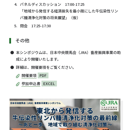
パネルディスカッション 17:00-17:25
「地域から発信する経済損失を最小限にした牛伝染性リン
パ腫清浄化対策の将来展望」（仮）
閉会 17:25-17:30
その他
本シンポジウムは、日本中央競馬会（JRA）畜産振興事業の助
成により開催いたします。
詳細は、開催要項をご覧ください。
開催要項
PDF
参加申込書
EXCEL