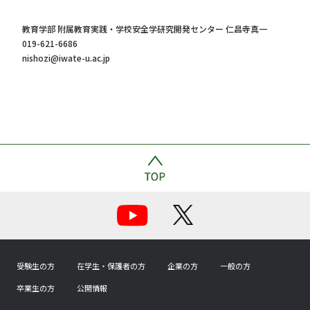
教育学部 附属教育実践・学校安全学研究開発センター 仁昌寺真一
019-621-6686
nishozi@iwate-u.ac.jp
受験生の方
在学生・保護者の方
企業の方
一般の方
卒業生の方
公開情報