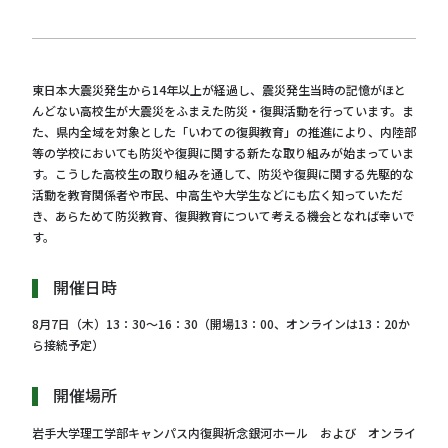
東日本大震災発生から14年以上が経過し、震災発生当時の記憶がほと
んどない高校生が大震災をふまえた防災・復興活動を行っています。ま
た、県内全域を対象とした「いわての復興教育」の推進により、内陸部
等の学校においても防災や復興に関する新たな取り組みが始まっていま
す。こうした高校生の取り組みを通して、防災や復興に関する先駆的な
活動を教育関係者や市民、中高生や大学生などにも広く知っていただ
き、あらためて防災教育、復興教育について考える機会となれば幸いで
す。
開催日時
8月7日（木）13：30～16：30（開場13：00、オンラインは13：20か
ら接続予定）
開催場所
岩手大学理工学部キャンパス内復興祈念銀河ホール および オンライ