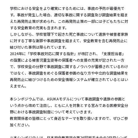
学校における安全をより確実にするためには、事故の予防が最優先で
す。事故が発生した場合、適切な事故に関する調査及び調査結果を踏ま
えた再発防止策が求められ、この再発防止策の一部には子どもたちに対
する安全教育の充実も含まれます。
しかしながら、学校管理下で起きた死亡事故について遺族や被害者家族
に対する丁寧な謝罪や事故調査を踏まえて、安全教育を含む再発防止に
結び付いた事例は限られています。
2024年に「学校事故対応に関する指針」が改訂され、「支援担当者」
の設置による被害児童生徒等の保護者への支援の充実が記された一方
で、学校安全の分野で事故調査に関するノウハウが蓄積されているわけ
ではなく、事故調査をめぐる保護者参画の在り方や中立的な調査結果を
再発防止に結びつけるための安全情報システムが確立されているとはい
えません。
本シンポジウムでは、ASUKAモデルについて事故調査や遺族の参画と
いう点から改めて注目し、ともに人を対象とする営みである医療安全分
野における事故調査制度について考えていきます。
教育関係者の皆様にとって身近なテーマを取り扱いますので、ぜひご参
加ください。
※本シンポジウムは、日本安全教育学会第26回岩手大会の2日目シンポ