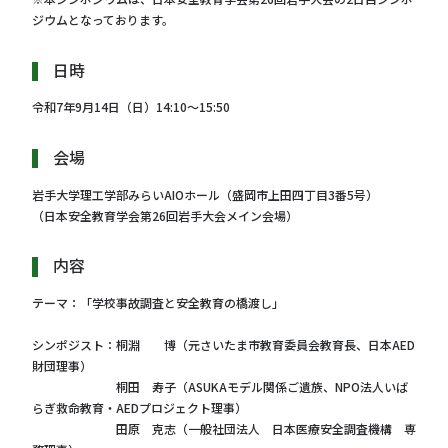
ジウムとなっております。
日時
令和7年9月14日（日）14:10～15:50
会場
岩手大学理工学部みらいAIOホール（盛岡市上田四丁目3番5号）
（日本安全教育学会第26回岩手大会メイン会場）
内容
テーマ：「学校事故調査と安全教育の橋渡し」
シンポジスト：桐淵 博（元さいたま市教育委員会教育長、日本AED
財団理事）
桐田 寿子（ASUKAモデル関係ご遺族、NPO法人いば
らぎ救命教育・AEDプロジェクト理事）
田原 克志（一般社団法人 日本医療安全調査機構 専