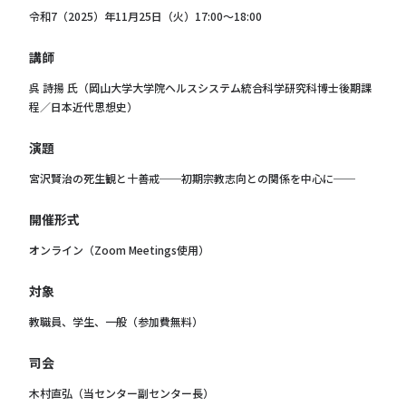
令和7（2025）年11月25日（火）17:00～18:00
講師
呉 詩揚 氏（岡山大学大学院ヘルスシステム統合科学研究科博士後期課
程／日本近代思想史）
演題
宮沢賢治の死生観と十善戒──初期宗教志向との関係を中心に──
開催形式
オンライン（Zoom Meetings使用）
対象
教職員、学生、一般（参加費無料）
司会
木村直弘（当センター副センター長）