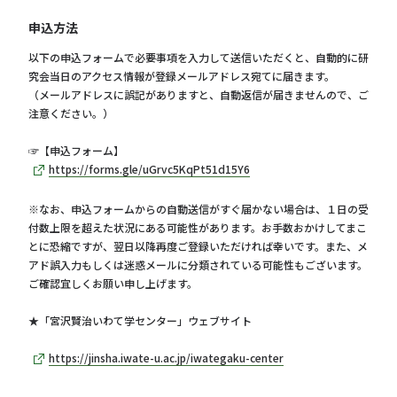
申込方法
以下の申込フォームで必要事項を入力して送信いただくと、自動的に研
究会当日のアクセス情報が登録メールアドレス宛てに届きます。
（メールアドレスに誤記がありますと、自動返信が届きませんので、ご
注意ください。）
☞【申込フォーム】
https://forms.gle/uGrvc5KqPt51d15Y6
※なお、申込フォームからの自動送信がすぐ届かない場合は、１日の受
付数上限を超えた状況にある可能性があります。お手数おかけしてまこ
とに恐縮ですが、翌日以降再度ご登録いただければ幸いです。また、メ
アド誤入力もしくは迷惑メールに分類されている可能性もございます。
ご確認宜しくお願い申し上げます。
★「宮沢賢治いわて学センター」ウェブサイト
https://jinsha.iwate-u.ac.jp/iwategaku-center