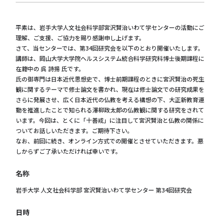
平素は、岩手大学人文社会科学部宮沢賢治いわて学センターの活動にご
理解、ご支援、ご協力を賜り感謝申し上げます。
さて、当センターでは、第34回研究会を以下のとおり開催いたします。
講師は、岡山大学大学院ヘルスシステム統合科学研究科博士後期課程に
在籍中の 呉 詩揚 氏です。
氏の御専門は日本近代思想史で、博士前期課程のときに宮沢賢治の死生
観に関するテーマで修士論文を書かれ、現在は修士論文での研究成果を
さらに発展させ、広く日本近代の仏教を考える構想の下、大正新教育運
動を推進したことで知られる澤柳政太郎の仏教観に関する研究をされて
います。今回は、とくに「十善戒」に注目して宮沢賢治と仏教の関係に
ついてお話しいただきます。ご期待下さい。
なお、前回に続き、オンライン方式での開催とさせていただきます。悪
しからずご了承いただければ幸いです。
名称
岩手大学 人文社会科学部 宮沢賢治いわて学センター 第34回研究会
日時