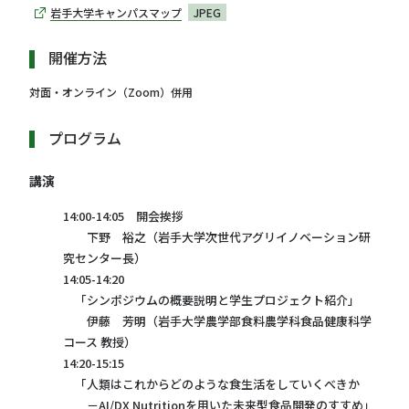
岩手大学キャンパスマップ
JPEG
開催方法
対面・オンライン（Zoom）併用
プログラム
講演
14:00-14:05 開会挨拶
下野 裕之（岩手大学次世代アグリイノベーション研
究センター長）
14:05-14:20
「シンポジウムの概要説明と学生プロジェクト紹介」
伊藤 芳明（岩手大学農学部食料農学科食品健康科学
コース 教授）
14:20-15:15
「人類はこれからどのような食生活をしていくべきか
－AI/DX Nutritionを用いた未来型食品開発のすすめ」