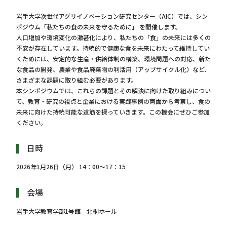
岩手大学次世代アグリイノベーション研究センター（AIC）では、シン
ポジウム「私たちの食の未来を守るために」 を開催します。
人口増加や環境変化の激甚化により、私たちの「食」の未来には多くの
不安が存在しています。持続的で健康な食を未来にわたって維持してい
くためには、安定的な生産・供給体制の構築、環境問題への対応、新た
な食品の開発、農業や食品廃棄物の利活用（アップサイクル化）など、
さまざまな課題に取り組む必要があります。
本シンポジウムでは、これらの課題とその解決に向けた取り組みについ
て、教育・研究の視点と企業における実践事例の両面から考察し、食の
未来に向けた持続可能な道筋を探っていきます。この機会にぜひご参加
ください。
日時
2026年1月26日（月） 14：00～17：15
会場
岩手大学教育学部1号館 北桐ホール