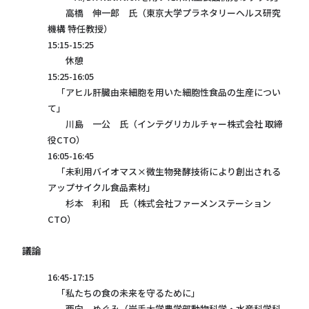
高橋 伸一郎 氏（東京大学プラネタリーヘルス研究
機構 特任教授）
15:15-15:25
休憩
15:25-16:05
「アヒル肝臓由来細胞を用いた細胞性食品の生産につい
て」
川島 一公 氏（インテグリカルチャー株式会社 取締
役CTO）
16:05-16:45
「未利用バイオマス×微生物発酵技術により創出される
アップサイクル食品素材」
杉本 利和 氏（株式会社ファーメンステーション
CTO）
議論
16:45-17:15
「私たちの食の未来を守るために」
西向 めぐみ（岩手大学農学部動物科学・水産科学科