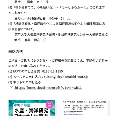
助手 清水 恵子 氏
(3)「種から育てて、心を届ける。～『はーとふるムール』のこれまで
とこれから～」
唐丹ムール貝養殖組合 小野寺 計 氏
(4)「地球温暖化・海洋酸性化による海洋環境の変化と沿岸生態系に及
ぼす影響について」
東京大学大気海洋研究所国際・地域連携研究センター大槌研究拠点
教授 藤井 賢彦 氏
申込方法
ご所属・ご氏名（ふりがな）・ご連絡先を記載のうえ、下記のいずれか
の方法でお申し込みください。
(1) FAXでの申し込み先 : 0193-22-1255
(2) メールでの申し込み：suisan@city.kamaishi.iwate.jp
(3) ネットでの申し込み :
https://forms.cloud.microsoft/r/1c4ir4wB11