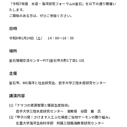
「令和7年度 水産・海洋研究フォーラムin釜石」を以下の通り開催い
たします。
ご興味のある方は、ぜひご参加ください。
日時
令和8年1月24日（土） 14：00～16：30
場所
釜石情報交流センターPIT(釜石市大町1丁目1-10)
主催
釜石市、INS海洋と社会研究会、岩手大学三陸水産研究センター
講演内容
(1)「ナマコの資源管理と種苗生産技術」
岩手大学三陸水産研究センター 准教授 谷田 巖 氏
(2)「甲子川発！さけます人工ふ化場産ご当地サーモンの取り組み」
北里大学海洋生命科学部 附属三陸臨海教育研究センター