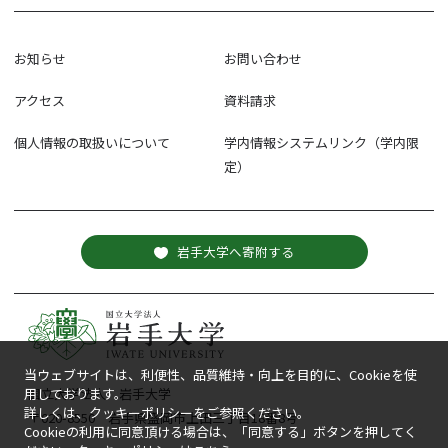
お知らせ
お問い合わせ
アクセス
資料請求
個人情報の取扱いについて
学内情報システムリンク（学内限
定）
岩手大学へ寄附する
当ウェブサイトは、利便性、品質維持・向上を目的に、Cookieを使
国立大学法人 岩手大学
用しております。
詳しくは、クッキーポリシーをご参照ください。
〒020-8550 岩手県盛岡市上田三丁目18番8号
Cookieの利用に同意頂ける場合は、「同意する」ボタンを押してく