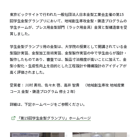
東京ビックサイトで行われた一般社団法人日本金型工業会主催の第15
回学生金型グランプリにおいて、地域創生専攻金型・鋳造プログラムの
学生チームが、プレス用金型部門（ラック用金具）金賞と型構造章を受
賞しました。
学生金型グランプリ用の金型は、大学院の授業として開講されている金
型設計実習、金型加工技術実習、金型製作実習の中で学生自らが設計・
製作したものであり、審査では、製品寸法精度が高いことに加えて、金
型小型化・生産性向上を目的とした工程設計や機構設計のアイディアが
高く評価されました。
受賞者： 川村 勇司、佐々木 啓、高井 智貴 （地域創生専攻 地域産業
コース 金型・鋳造プログラム 修士２年）
詳細は、下記ホームページをご参照ください。
「第15回学生金型グランプリ」ホームページ