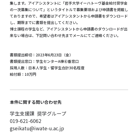
集します。アイアシスタントに「岩手大学イーハトーヴ基金給付奨学金
の一次募集について」というタイトルで募集要項および申請書を掲載し
ておりますので、希望者はアイアシスタントから申請書をダウンロード
し、期限までに書類を提出してください。
博士課程の学生など、アイアシスタントから申請書のダウンロードが出
来ない場合は、下記問い合わせ先までメールにてご連絡ください。
書類提出締切：2023年6月23日（金）
書類提出窓口：学生センターA棟⑥番窓口
採用人数：日本人学生・留学生合計30名程度
給付額：10万円
本件に関する問い合わせ先
学生支援課 奨学グループ
019-621-6062
gseikatu@iwate-u.ac.jp