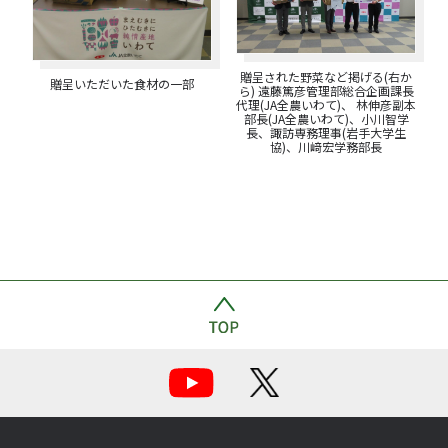
贈呈された野菜など掲げる(右か
贈呈いただいた食材の一部
ら) 遠藤篤彦管理部総合企画課長
代理(JA全農いわて)、 林伸彦副本
部長(JA全農いわて)、小川智学
長、諏訪専務理事(岩手大学生
協)、川﨑宏学務部長