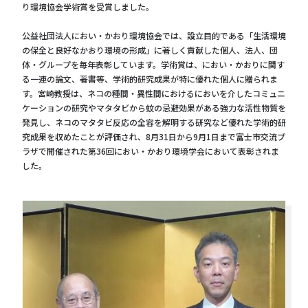
り環境協会学術賞を受賞しました。
公益社団法人におい・かおり環境協会では、設立目的である「生活環境
の保全と良好なかおり環境の形成」に著しく貢献した個人、法人、団
体・グループを毎年表彰しています。学術賞は、におい・かおりに関す
る一連の論文、著書等、学術的研究成果が特に優れた個人に贈られま
す。宮崎教授は、ネコの種間・異性間におけるにおいを介したコミュニ
ケーションの研究やマタタビから蚊の忌避効果がある強力な活性物質を
発見し、ネコのマタタビ反応の全容を解明する研究など優れた学術的研
究成果を収めたことが評価され、8月31日から9月1日まで富士市交流プ
ラザで開催された第36回におい・かおり環境学会において表彰されま
した。