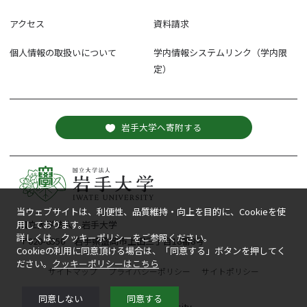
アクセス
資料請求
個人情報の取扱いについて
学内情報システムリンク（学内限
定）
岩手大学へ寄附する
当ウェブサイトは、利便性、品質維持・向上を目的に、Cookieを使
国立大学法人 岩手大学
用しております。
詳しくは、クッキーポリシーをご参照ください。
〒020-8550 岩手県盛岡市上田三丁目18番8号
Cookieの利用に同意頂ける場合は、「同意する」ボタンを押してく
ださい。
クッキーポリシーはこちら
サイトマップ
プライバシーポリシー
サイトポリシー
同意しない
同意する
© Iwate University