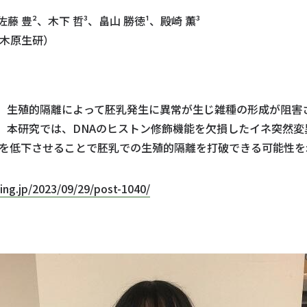
佐藤 豊²、木下 哲³、畠山 勝徳¹、殿崎 薫³
・木原生研）
、生殖的隔離によって胚乳発生に異常が生じ雑種の形成が阻害
。本研究では、DNAのヒストン修飾機能を欠損したイネ突然
ルを低下させることで胚乳での生殖的隔離を打破できる可能性を
.jp/2023/09/29/post-1040/