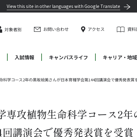
View this site in other languages with Google Translate
お問い合わせ
アクセス
資料
対象者別
等
入試情報
キャンパスライフ
キャリア・地域
命科学コース2年の黒坂絵美さんが日本育種学会第144回講演会で優秀発表賞
学専攻植物生命科学コース2年
44回講演会で優秀発表賞を受賞