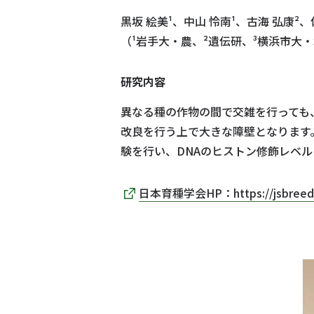
黒坂 絵美¹、中山 怜南¹、古海 弘康²、
（¹岩手大・農、²遺伝研、³横浜市大
研究内容
異なる種の作物の間で交雑を行っても
改良を行う上で大きな障壁となります
験を行い、DNAのヒストン修飾レベ
日本育種学会HP：https://jsbreeding