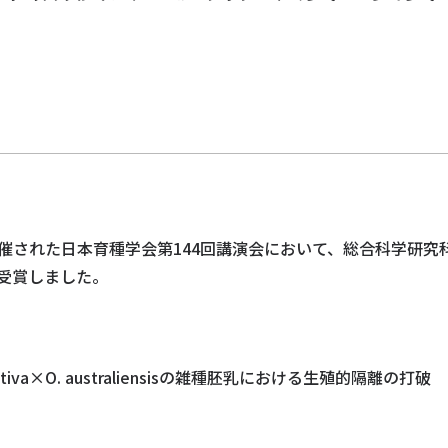
学で開催された日本育種学会第144回講演会において、総合科学研
受賞しました。
tiva×O. australiensisの雑種胚乳における生殖的隔離の打破