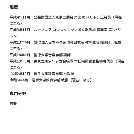
職歴
平成4年11月 公益財団法人東京二期会 声楽家 バリトン正会員（現在
に至る）
平成9年11月 ルーマニア コンスタンツァ国立歌劇場 声楽家 第1バリ
トン
平成13年4月 NPO法人日本声楽家協会研究所 教務主任兼講師（現在
に至る）
平成18年4月 聖徳大学音楽学部 講師
平成19年8月 東京荒川少年少女合唱隊 常任指揮者兼指導者代表（現在
に至る）
令和2年10月 岩手大学教育学部 准教授
令和5年4月 岩手大学教育学部 教授（現在に至る）
専門分野
声楽